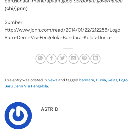
perusahaan menerapkan
good corporate governance
.
(chi/jpnn)
Sumber:
http://www.jpnn.com/read/2014/01/22/212256/Logo-
Baru-Demi-Visi-Pengelola-Bandara-Kelas-Dunia-
This entry was posted in
News
and tagged
bandara
,
Dunia
,
Kelas
,
Logo
Baru Demi Visi Pengelola
.
ASTRID