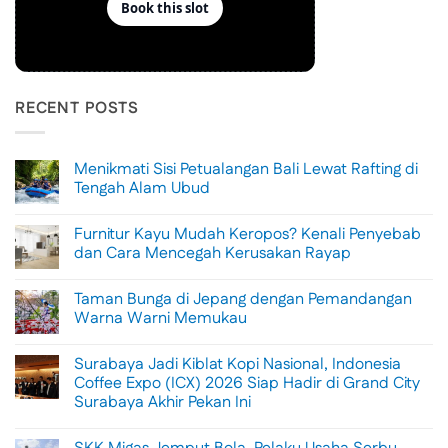
RECENT POSTS
Menikmati Sisi Petualangan Bali Lewat Rafting di
Tengah Alam Ubud
No
Comments
Furnitur Kayu Mudah Keropos? Kenali Penyebab
on
Menikmati
dan Cara Mencegah Kerusakan Rayap
Sisi
Petualangan
No
Bali
Comments
Taman Bunga di Jepang dengan Pemandangan
Lewat
on
Rafting
Furnitur
Warna Warni Memukau
di
Kayu
Tengah
Mudah
No
Alam
Keropos?
Comments
Surabaya Jadi Kiblat Kopi Nasional, Indonesia
Ubud
Kenali
on
Penyebab
Taman
Coffee Expo (ICX) 2026 Siap Hadir di Grand City
dan
Bunga
Surabaya Akhir Pekan Ini
Cara
di
Mencegah
Jepang
No
Kerusakan
dengan
Comments
Rayap
Pemandangan