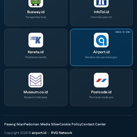
Busway.id
InfoTol.id
Transportasi kota
Informasi jalan tol
Kereta.id
Airport.id
Perjalanan kereta
Bandara dan penerbangan
Museum.co.id
Postcode.id
Museum Indonesia
Pencarian kode pos
Pasang Iklan
Pedoman Media Siber
Cookie Policy
Contact Center
Copyright 2026 ©
airport.id
–
RVG Network