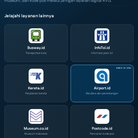
museum, dan kode pos melalui jaringan layanan digital RVG.
Jelajahi layanan lainnya
Busway.id
InfoTol.id
Transportasi kota
Informasi jalan tol
Kereta.id
Airport.id
Perjalanan kereta
Bandara dan penerbangan
Museum.co.id
Postcode.id
Museum Indonesia
Pencarian kode pos