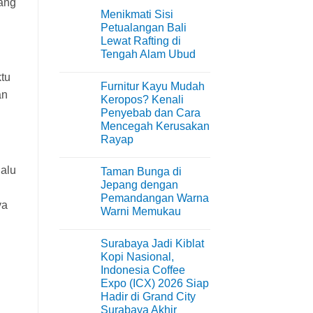
gang
Menikmati Sisi
Petualangan Bali
Lewat Rafting di
Tengah Alam Ubud
No
ktu
Comments
Furnitur Kayu Mudah
on
an
Menikmati
Keropos? Kenali
Sisi
Penyebab dan Cara
Petualangan
Bali
Mencegah Kerusakan
Lewat
Rayap
Rafting
di
No
Tengah
Comments
Alam
lalu
Taman Bunga di
on
Ubud
Furnitur
Jepang dengan
Kayu
Pemandangan Warna
Mudah
ya
Keropos?
Warni Memukau
Kenali
Penyebab
No
dan
Comments
Surabaya Jadi Kiblat
on
Cara
Taman
Mencegah
Kopi Nasional,
Bunga
Kerusakan
Indonesia Coffee
di
Rayap
Jepang
Expo (ICX) 2026 Siap
dengan
Hadir di Grand City
Pemandangan
Warna
Surabaya Akhir