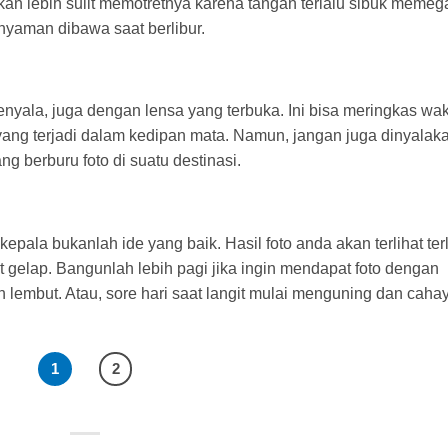
kan lebih sulit memotretnya karena tangan terlalu sibuk meme
 nyaman dibawa saat berlibur.
yala, juga dengan lensa yang terbuka. Ini bisa meringkas wa
 terjadi dalam kedipan mata. Namun, jangan juga dinyalak
g berburu foto di suatu destinasi.
kepala bukanlah ide yang baik. Hasil foto anda akan terlihat ter
 gelap. Bangunlah lebih pagi jika ingin mendapat foto dengan
ih lembut. Atau, sore hari saat langit mulai menguning dan caha
1
2