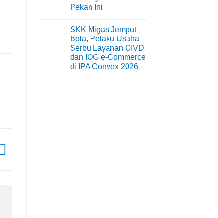
Warni
Pekan Ini
Memukau
No
Comments
SKK Migas Jemput
on
Surabaya
Bola, Pelaku Usaha
Jadi
Serbu Layanan CIVD
Kiblat
Kopi
dan IOG e-Commerce
Nasional,
di IPA Convex 2026
Indonesia
Coffee
No
Expo
Comments
(ICX)
on
2026
SKK
Siap
Migas
Hadir
Jemput
di
Bola,
Grand
Pelaku
City
Usaha
Surabaya
Serbu
Akhir
Layanan
Pekan
CIVD
Ini
dan
IOG
e-
Commerce
di
IPA
Convex
2026