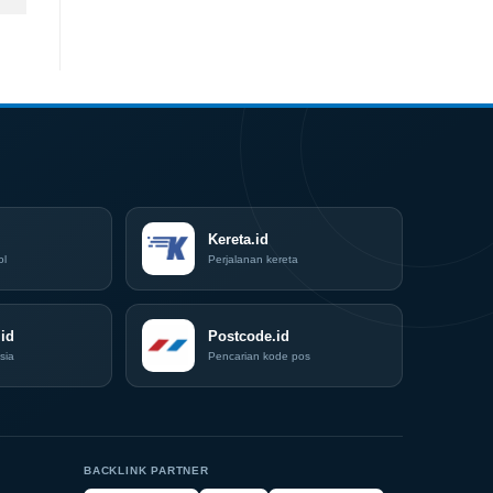
Kereta.id
ol
Perjalanan kereta
id
Postcode.id
sia
Pencarian kode pos
BACKLINK PARTNER