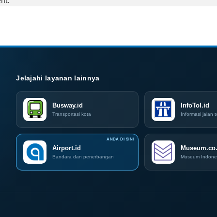
nt.
Jelajahi layanan lainnya
Busway.id
InfoTol.id
Transportasi kota
Informasi jalan t
Airport.id
Museum.co.
Bandara dan penerbangan
Museum Indone