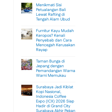
Menikmati Sisi
Petualangan Bali
Lewat Rafting di
Tengah Alam Ubud
No
Comments
Furnitur Kayu Mudah
on
Menikmati
Keropos? Kenali
Sisi
Penyebab dan Cara
Petualangan
Bali
Mencegah Kerusakan
Lewat
Rayap
Rafting
di
No
Tengah
Comments
Alam
Taman Bunga di
on
Ubud
Furnitur
Jepang dengan
Kayu
Pemandangan Warna
Mudah
Keropos?
Warni Memukau
Kenali
Penyebab
No
dan
Comments
Surabaya Jadi Kiblat
on
Cara
Taman
Mencegah
Kopi Nasional,
Bunga
Kerusakan
Indonesia Coffee
di
Rayap
Jepang
Expo (ICX) 2026 Siap
dengan
Hadir di Grand City
Pemandangan
Warna
Surabaya Akhir Pekan