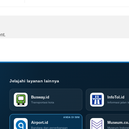
nt.
Jelajahi layanan lainnya
Busway.id
InfoTol.id
Transportasi kota
Informasi jalan t
Airport.id
Museum.co.
Bandara dan penerbangan
Museum Indone