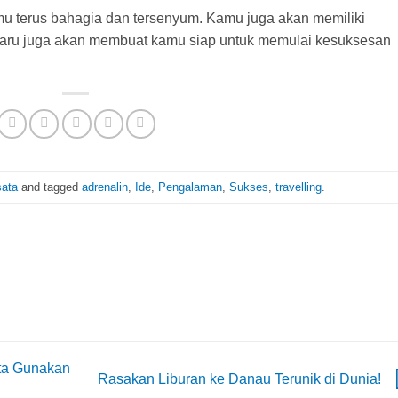
u terus bahagia dan tersenyum. Kamu juga akan memiliki
 baru juga akan membuat kamu siap untuk memulai kesuksesan
sata
and tagged
adrenalin
,
Ide
,
Pengalaman
,
Sukses
,
travelling
.
ta Gunakan
Rasakan Liburan ke Danau Terunik di Dunia!