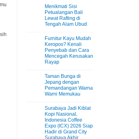
amu
Menikmati Sisi
Petualangan Bali
Lewat Rafting di
Tengah Alam Ubud
No
sih
Comments
Furnitur Kayu Mudah
on
Menikmati
Keropos? Kenali
Sisi
Penyebab dan Cara
Petualangan
Bali
Mencegah Kerusakan
Lewat
Rayap
Rafting
di
No
Tengah
Comments
Alam
Taman Bunga di
on
Ubud
Furnitur
Jepang dengan
Kayu
Pemandangan Warna
Mudah
Keropos?
Warni Memukau
Kenali
Penyebab
No
dan
Comments
Surabaya Jadi Kiblat
on
Cara
Taman
Mencegah
Kopi Nasional,
Bunga
Kerusakan
Indonesia Coffee
di
Rayap
Jepang
Expo (ICX) 2026 Siap
dengan
Hadir di Grand City
Pemandangan
Warna
Surabaya Akhir