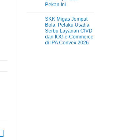
Warni
Pekan Ini
Memukau
No
Comments
SKK Migas Jemput
on
Surabaya
Bola, Pelaku Usaha
Jadi
Serbu Layanan CIVD
Kiblat
Kopi
dan IOG e-Commerce
Nasional,
di IPA Convex 2026
Indonesia
Coffee
No
Expo
Comments
(ICX)
on
2026
SKK
Siap
Migas
Hadir
Jemput
di
Bola,
Grand
Pelaku
City
Usaha
Surabaya
Serbu
Akhir
Layanan
Pekan
CIVD
Ini
dan
IOG
e-
Commerce
di
IPA
Convex
2026