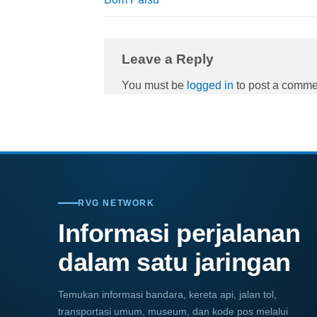
Leave a Reply
You must be
logged in
to post a comme
RVG NETWORK
Informasi perjalanan
dalam satu jaringan
Temukan informasi bandara, kereta api, jalan tol,
transportasi umum, museum, dan kode pos melalui