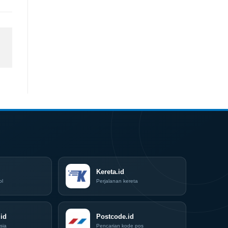
Kereta.id
ol
Perjalanan kereta
id
Postcode.id
sia
Pencarian kode pos