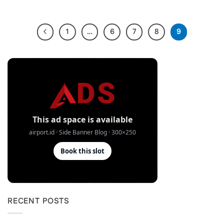
1
…
6
7
8
9
RECENT POSTS