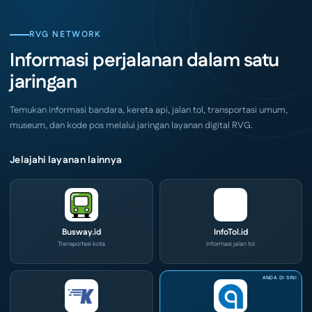
Hadir
Usaha
di
Serbu
Grand
Layanan
City
CIVD
RVG NETWORK
Surabaya
dan
Akhir
IOG
Informasi perjalanan dalam satu
Pekan
e-
Ini
Commerce
jaringan
di
IPA
Convex
2026
Temukan informasi bandara, kereta api, jalan tol, transportasi umum,
museum, dan kode pos melalui jaringan layanan digital RVG.
Jelajahi layanan lainnya
Busway.id
InfoTol.id
Transportasi kota
Informasi jalan tol