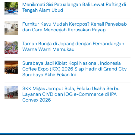
Menikmati Sisi Petualangan Bali Lewat Rafting di
Tengah Alam Ubud
No
Comments
Furnitur Kayu Mudah Keropos? Kenali Penyebab
on
Menikmati
dan Cara Mencegah Kerusakan Rayap
Sisi
Petualangan
No
Bali
Comments
Taman Bunga di Jepang dengan Pemandangan
Lewat
on
Rafting
Furnitur
Warna Warni Memukau
di
Kayu
Tengah
Mudah
No
Alam
Keropos?
Comments
Surabaya Jadi Kiblat Kopi Nasional, Indonesia
Ubud
Kenali
on
Penyebab
Taman
Coffee Expo (ICX) 2026 Siap Hadir di Grand City
dan
Bunga
Surabaya Akhir Pekan Ini
Cara
di
Mencegah
Jepang
No
Kerusakan
dengan
Comments
Rayap
Pemandangan
SKK Migas Jemput Bola, Pelaku Usaha Serbu
on
Warna
Surabaya
Layanan CIVD dan IOG e-Commerce di IPA
Warni
Jadi
Memukau
Convex 2026
Kiblat
Kopi
No
Nasional,
Comments
Indonesia
on
Coffee
SKK
Expo
Migas
(ICX)
Jemput
2026
Bola,
Siap
Pelaku