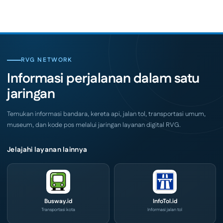
on
Coffee
SKK
Expo
Migas
(ICX)
Jemput
2026
Bola,
Siap
Pelaku
Hadir
Usaha
di
Serbu
Grand
Layanan
City
CIVD
RVG NETWORK
Surabaya
dan
Akhir
IOG
Informasi perjalanan dalam satu
Pekan
e-
Ini
Commerce
jaringan
di
IPA
Convex
2026
Temukan informasi bandara, kereta api, jalan tol, transportasi umum,
museum, dan kode pos melalui jaringan layanan digital RVG.
Jelajahi layanan lainnya
Busway.id
InfoTol.id
Transportasi kota
Informasi jalan tol