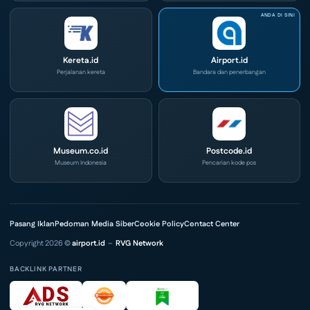
Kereta.id
Airport.id
Perjalanan kereta
Bandara dan penerbangan
Museum.co.id
Postcode.id
Museum Indonesia
Pencarian kode pos
Pasang Iklan
Pedoman Media Siber
Cookie Policy
Contact Center
Copyright 2026 ©
airport.id
–
RVG Network
BACKLINK PARTNER