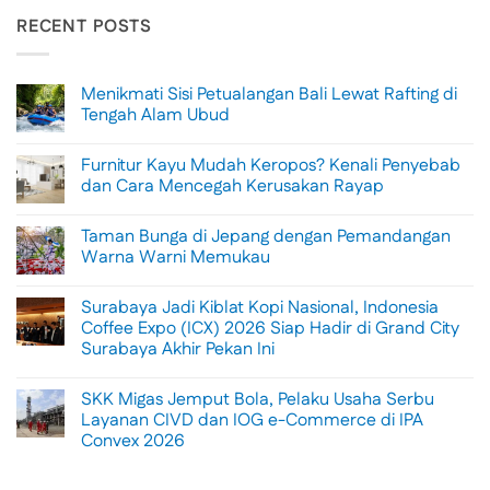
RECENT POSTS
Menikmati Sisi Petualangan Bali Lewat Rafting di
Tengah Alam Ubud
No
Comments
Furnitur Kayu Mudah Keropos? Kenali Penyebab
on
Menikmati
dan Cara Mencegah Kerusakan Rayap
Sisi
Petualangan
No
Bali
Comments
Taman Bunga di Jepang dengan Pemandangan
Lewat
on
Rafting
Furnitur
Warna Warni Memukau
di
Kayu
Tengah
Mudah
No
Alam
Keropos?
Comments
Surabaya Jadi Kiblat Kopi Nasional, Indonesia
Ubud
Kenali
on
Penyebab
Taman
Coffee Expo (ICX) 2026 Siap Hadir di Grand City
dan
Bunga
Surabaya Akhir Pekan Ini
Cara
di
Mencegah
Jepang
No
Kerusakan
dengan
Comments
Rayap
Pemandangan
SKK Migas Jemput Bola, Pelaku Usaha Serbu
on
Warna
Surabaya
Layanan CIVD dan IOG e-Commerce di IPA
Warni
Jadi
Memukau
Convex 2026
Kiblat
Kopi
No
Nasional,
Comments
Indonesia