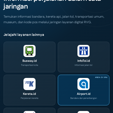
Ini
Commerce
jaringan
di
IPA
Convex
2026
Temukan informasi bandara, kereta api, jalan tol, transportasi umum,
museum, dan kode pos melalui jaringan layanan digital RVG.
Jelajahi layanan lainnya
Busway.id
InfoTol.id
Transportasi kota
Informasi jalan tol
Kereta.id
Airport.id
Perjalanan kereta
Bandara dan penerbangan