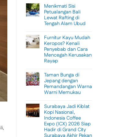
Menikmati Sisi
Petualangan Bali
Lewat Rafting di
Tengah Alam Ubud
No
Comments
Furnitur Kayu Mudah
on
Menikmati
Keropos? Kenali
Sisi
Penyebab dan Cara
Petualangan
Bali
Mencegah Kerusakan
Lewat
Rayap
Rafting
di
No
Tengah
Comments
Alam
Taman Bunga di
on
Ubud
Furnitur
Jepang dengan
Kayu
Pemandangan Warna
Mudah
Keropos?
Warni Memukau
Kenali
Penyebab
No
dan
Comments
Surabaya Jadi Kiblat
on
Cara
Taman
Mencegah
Kopi Nasional,
Bunga
Kerusakan
Indonesia Coffee
di
Rayap
Jepang
Expo (ICX) 2026 Siap
dengan
i,
Hadir di Grand City
Pemandangan
Warna
Surabaya Akhir Pekan