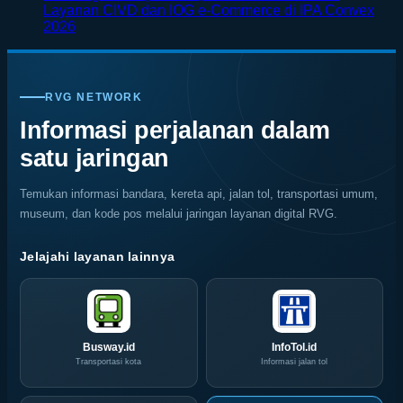
on
di
di
Kenali
Layanan CIVD dan IOG e-Commerce di IPA Convex
Surabaya
Jepang
Tengah
Penyebab
No
2026
Jadi
dengan
Alam
dan
Comments
on
Kiblat
Pemandangan
Ubud
Cara
SKK
Kopi
Warna
Mencegah
Migas
Nasional,
Warni
Kerusakan
RVG NETWORK
Jemput
Indonesia
Memukau
Rayap
Bola,
Coffee
Informasi perjalanan dalam
Pelaku
Expo
satu jaringan
Usaha
(ICX)
Serbu
2026
Layanan
Siap
Temukan informasi bandara, kereta api, jalan tol, transportasi umum,
CIVD
Hadir
museum, dan kode pos melalui jaringan layanan digital RVG.
dan
di
IOG
Grand
e-
City
Jelajahi layanan lainnya
Commerce
Surabaya
di
Akhir
IPA
Pekan
Convex
Ini
2026
Busway.id
InfoTol.id
Transportasi kota
Informasi jalan tol