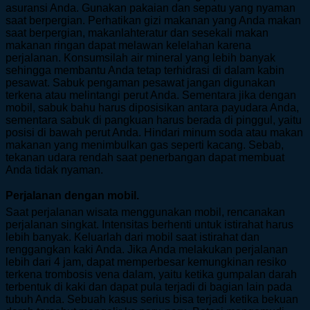
asuransi Anda. Gunakan pakaian dan sepatu yang nyaman
saat berpergian. Perhatikan gizi makanan yang Anda makan
saat berpergian, makanlahteratur dan sesekali makan
makanan ringan dapat melawan kelelahan karena
perjalanan. Konsumsilah air mineral yang lebih banyak
sehingga membantu Anda tetap terhidrasi di dalam kabin
pesawat. Sabuk pengaman pesawat jangan digunakan
terkena atau melintangi perut Anda. Sementara jika dengan
mobil, sabuk bahu harus diposisikan antara payudara Anda,
sementara sabuk di pangkuan harus berada di pinggul, yaitu
posisi di bawah perut Anda. Hindari minum soda atau makan
makanan yang menimbulkan gas seperti kacang. Sebab,
tekanan udara rendah saat penerbangan dapat membuat
Anda tidak nyaman.
Perjalanan dengan mobil.
Saat perjalanan wisata menggunakan mobil, rencanakan
perjalanan singkat. Intensitas berhenti untuk istirahat harus
lebih banyak. Keluarlah dari mobil saat istirahat dan
renggangkan kaki Anda. Jika Anda melakukan perjalanan
lebih dari 4 jam, dapat memperbesar kemungkinan resiko
terkena trombosis vena dalam, yaitu ketika gumpalan darah
terbentuk di kaki dan dapat pula terjadi di bagian lain pada
tubuh Anda. Sebuah kasus serius bisa terjadi ketika bekuan