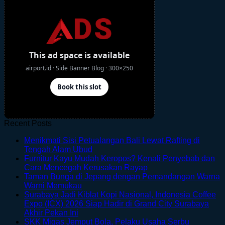
Recent Posts
Menikmati Sisi Petualangan Bali Lewat Rafting di
No
Tengah Alam Ubud
Comments
Furnitur Kayu Mudah Keropos? Kenali Penyebab dan
on
No
Cara Mencegah Kerusakan Rayap
Menikmati
Comments
Taman Bunga di Jepang dengan Pemandangan Warna
Sisi
on
No
Warni Memukau
Petualangan
Furnitur
Comments
Surabaya Jadi Kiblat Kopi Nasional, Indonesia Coffee
on
Bali
Kayu
Expo (ICX) 2026 Siap Hadir di Grand City Surabaya
Taman
Lewat
Mudah
No
Akhir Pekan Ini
Bunga
Rafting
Keropos?
Comments
SKK Migas Jemput Bola, Pelaku Usaha Serbu