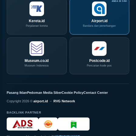
Kereta.id
Airport.id
Perjalanan kereta
Bandara dan penerbangan
Museum.co.id
Postcode.id
Museum Indonesia
Pencarian kode pos
Pasang Iklan
Pedoman Media Siber
Cookie Policy
Contact Center
Copyright 2026 ©
airport.id
–
RVG Network
BACKLINK PARTNER