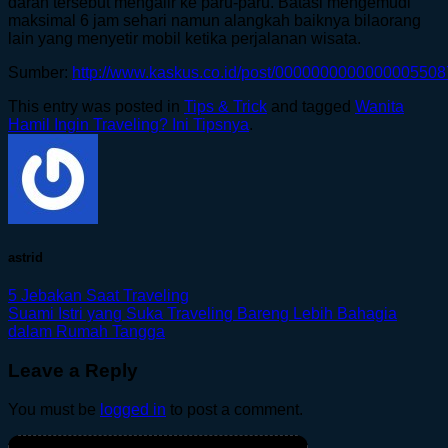
darah tersebut mengalir ke paru-paru. Batasi mengemudi
maksimal 6 jam sehari namun alangkah baiknya bilaorang
lain yang menyetir mobil ketika perjalanan wisata.
Sumber:
http://www.kaskus.co.id/post/0000000000000005
This entry was posted in
Tips & Trick
and tagged
Wanita
Hamil Ingin Traveling? Ini Tipsnya
.
astrid
5 Jebakan Saat Traveling
Suami Istri yang Suka Traveling Bareng Lebih Bahagia
dalam Rumah Tangga
Leave a Reply
You must be
logged in
to post a comment.