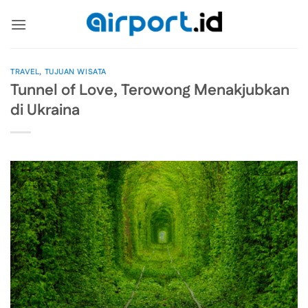
Skip
to
content
TRAVEL
,
TUJUAN WISATA
Tunnel of Love, Terowong Menakjubkan
di Ukraina