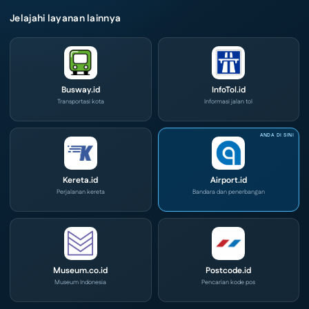
Jelajahi layanan lainnya
Busway.id
InfoTol.id
Transportasi kota
Informasi jalan tol
Kereta.id
Airport.id
Perjalanan kereta
Bandara dan penerbangan
Museum.co.id
Postcode.id
Museum Indonesia
Pencarian kode pos