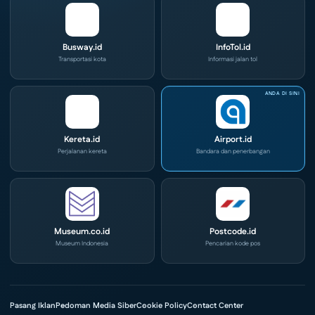
Busway.id
InfoTol.id
Transportasi kota
Informasi jalan tol
Kereta.id
Airport.id
Perjalanan kereta
Bandara dan penerbangan
Museum.co.id
Postcode.id
Museum Indonesia
Pencarian kode pos
Pasang Iklan
Pedoman Media Siber
Cookie Policy
Contact Center