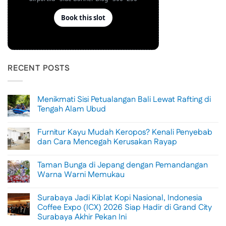
RECENT POSTS
Menikmati Sisi Petualangan Bali Lewat Rafting di
Tengah Alam Ubud
No
Comments
Furnitur Kayu Mudah Keropos? Kenali Penyebab
on
Menikmati
dan Cara Mencegah Kerusakan Rayap
Sisi
Petualangan
No
Bali
Comments
Taman Bunga di Jepang dengan Pemandangan
Lewat
on
Rafting
Furnitur
Warna Warni Memukau
di
Kayu
Tengah
Mudah
No
Alam
Keropos?
Comments
Surabaya Jadi Kiblat Kopi Nasional, Indonesia
Ubud
Kenali
on
Penyebab
Taman
Coffee Expo (ICX) 2026 Siap Hadir di Grand City
dan
Bunga
Surabaya Akhir Pekan Ini
Cara
di
Mencegah
Jepang