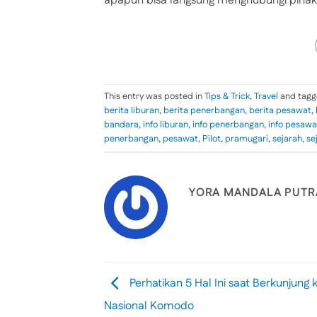
apapun bisa langsung menghubungi piha
This entry was posted in
Tips & Trick
,
Travel
and tag
berita liburan
,
berita penerbangan
,
berita pesawat
,
bandara
,
info liburan
,
info penerbangan
,
info pesawa
penerbangan
,
pesawat
,
Pilot
,
pramugari
,
sejarah
,
se
YORA MANDALA PUTR
Perhatikan 5 Hal Ini saat Berkunjung
Nasional Komodo