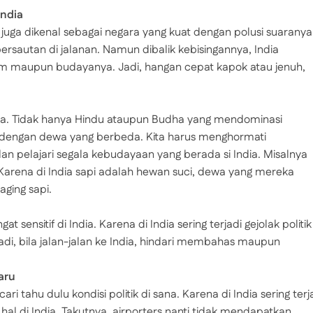
India
 juga dikenal sebagai negara yang kuat dengan polusi suaranya
ersautan di jalanan. Namun dibalik kebisingannya, India
am maupun budayanya. Jadi, hangan cepat kapok atau jenuh,
ma. Tidak hanya Hindu ataupun Budha yang mendominasi
 dengan dewa yang berbeda. Kita harus menghormati
an pelajari segala kebudayaan yang berada si India. Misalnya
arena di India sapi adalah hewan suci, dewa yang mereka
aging sapi.
 sensitif di India. Karena di India sering terjadi gejolak politik
Jadi, bila jalan-jalan ke India, hindari membahas maupun
baru
cari tahu dulu kondisi politik di sana. Karena di India sering terj
hal di India. Takutnya, airporters nanti tidak mendapatkan