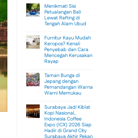
Menikmati Sisi
Petualangan Bali
Lewat Rafting di
Tengah Alam Ubud
No
Comments
Furnitur Kayu Mudah
on
Menikmati
Keropos? Kenali
Sisi
Penyebab dan Cara
Petualangan
Bali
Mencegah Kerusakan
Lewat
Rayap
Rafting
di
No
Tengah
Comments
Alam
Taman Bunga di
on
Ubud
Furnitur
Jepang dengan
Kayu
Pemandangan Warna
Mudah
Keropos?
Warni Memukau
Kenali
Penyebab
No
dan
Comments
Surabaya Jadi Kiblat
on
Cara
Taman
Mencegah
Kopi Nasional,
Bunga
Kerusakan
Indonesia Coffee
di
Rayap
Jepang
Expo (ICX) 2026 Siap
dengan
Hadir di Grand City
Pemandangan
Warna
Surabaya Akhir Pekan