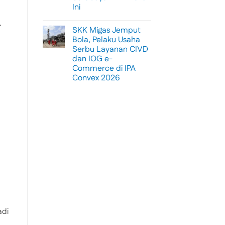
Warni
Ini
Memukau
No
.
Comments
SKK Migas Jemput
on
Surabaya
Bola, Pelaku Usaha
Jadi
Serbu Layanan CIVD
Kiblat
Kopi
dan IOG e-
Nasional,
Commerce di IPA
Indonesia
Coffee
Convex 2026
Expo
No
(ICX)
Comments
2026
on
Siap
SKK
Hadir
Migas
di
Jemput
Grand
Bola,
City
Pelaku
Surabaya
Usaha
Akhir
Serbu
Pekan
Layanan
Ini
CIVD
dan
IOG
e-
Commerce
di
IPA
Convex
adi
2026