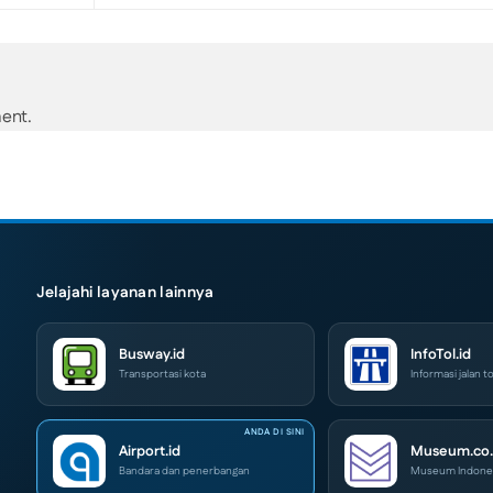
ent.
Jelajahi layanan lainnya
Busway.id
InfoTol.id
Transportasi kota
Informasi jalan to
Airport.id
Museum.co.
Bandara dan penerbangan
Museum Indone