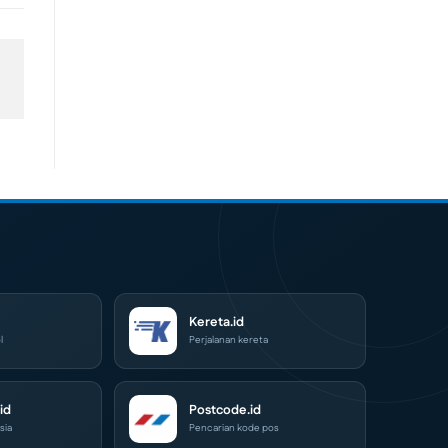
Kereta.id
l
Perjalanan kereta
id
Postcode.id
sia
Pencarian kode pos