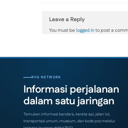
Leave a Reply
You must be
logged in
to post a comm
RVG NETWORK
Informasi perjalanan
dalam satu jaringan
Temukan informasi bandara, kereta api, jalan tol,
transportasi umum, museum, dan kode pos melalui