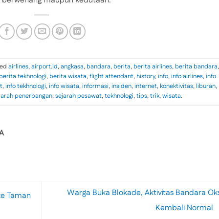
k berwenang maupun kedutaan.
ged
airlines
,
airport.id
,
angkasa
,
bandara
,
berita
,
berita airlines
,
berita bandara
,
berita tekhnologi
,
berita wisata
,
flight attendant
,
history
,
info
,
info airlines
,
info
t
,
info tekhnologi
,
info wisata
,
informasi
,
insiden
,
internet
,
konektivitas
,
liburan
,
jarah penerbangan
,
sejarah pesawat
,
tekhnologi
,
tips
,
trik
,
wisata
.
A
Warga Buka Blokade, Aktivitas Bandara Oks
 ke Taman
Kembali Normal