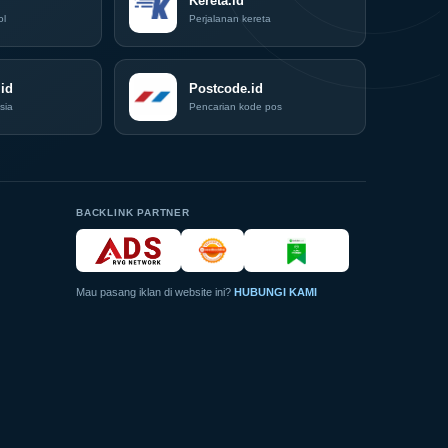
Kereta.id
Expo
ol
Perjalanan kereta
(ICX)
2026
Siap
id
Hadir
Postcode.id
di
sia
Pencarian kode pos
Grand
City
Surabaya
Akhir
Pekan
Ini
BACKLINK PARTNER
Mau pasang iklan di website ini?
HUBUNGI KAMI