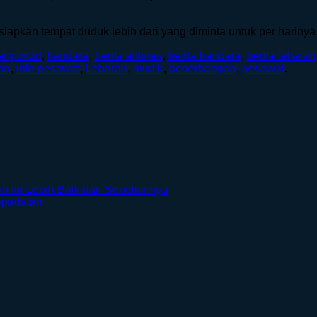
iapkan tempat duduk lebih dari yang diminta untuk per harinya,
airport.id
,
bandara
,
berita airlines
,
berita bandara
,
berita lebaran
an
,
info pesawat
,
Lebaran
,
mudik
,
penerbangan
,
pesawat
.
n Ini Lebih Baik dari Sebelumnya
epadatan