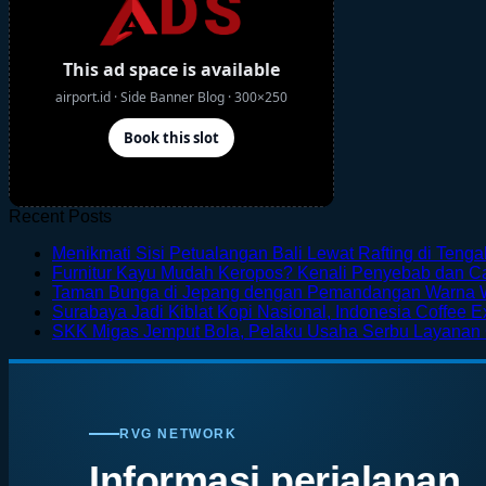
Recent Posts
Menikmati Sisi Petualangan Bali Lewat Rafting di Teng
Furnitur Kayu Mudah Keropos? Kenali Penyebab dan 
Taman Bunga di Jepang dengan Pemandangan Warna 
Surabaya Jadi Kiblat Kopi Nasional, Indonesia Coffee E
SKK Migas Jemput Bola, Pelaku Usaha Serbu Layanan
RVG NETWORK
Informasi perjalanan