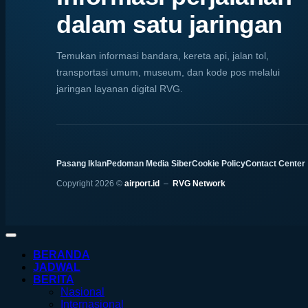
dalam satu jaringan
Temukan informasi bandara, kereta api, jalan tol,
transportasi umum, museum, dan kode pos melalui
jaringan layanan digital RVG.
Pasang Iklan
Pedoman Media Siber
Cookie Policy
Contact Center
Copyright 2026 ©
airport.id
–
RVG Network
BERANDA
JADWAL
BERITA
Nasional
Internasional