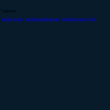
” ujarnya.
,
berita mudik
,
berita penerbangan
,
berita pesawat
,
info