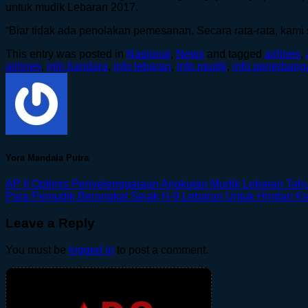
untuk mudik Lebaran 2017.
“Biar tidak ada penolakan pemesanan. Secara rata-rata, kami s
This entry was posted in
Nasional
,
News
and tagged
airlines
,
airlines
,
info bandara
,
info lebaran
,
info mudik
,
info penerbang
Yora Mandala Putra
AP II Optimis Penyelenggaraan Angkutan Mudik Lebaran Tahu
Para Pemudik Berangkat Sejak H-9 Lebaran Untuk Hindari K
Leave a Reply
You must be
logged in
to post a comment.