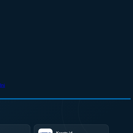
No
Ini
Comments
on
Surabaya
Jadi
Kiblat
Kopi
Nasional,
Indonesia
Coffee