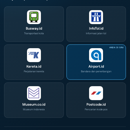
Busway.id
InfoTol.id
Transportasi kota
Informasi jalan tol
Kereta.id
Airport.id
Perjalanan kereta
Bandara dan penerbangan
Museum.co.id
Postcode.id
Museum Indonesia
Pencarian kode pos