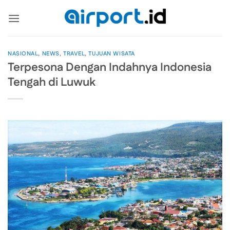
Skip
to
content
NASIONAL
,
NEWS
,
TRAVEL
,
TUJUAN WISATA
Terpesona Dengan Indahnya Indonesia
Tengah di Luwuk