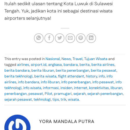
Itulah sedikit ulasan tentang Kota Luwuk di Sulawesi
Tengah. Yuk, jadikan kota ini sebagai destinasi wisata
airporters selanjutnya!
This entry was posted in
Nasional
,
News
,
Travel
,
Tujuan Wisata
and
tagged
airlines
,
airport.id
,
angkasa
,
bandara
,
berita
,
berita airlines
,
berita bandara
,
berita liburan
,
berita penerbangan
,
berita pesawat
,
berita tekhnologi
,
berita wisata
,
flight attendant
,
history
,
info
,
info
airlines
,
info bandara
,
info liburan
,
info penerbangan
,
info pesawat
,
info
tekhnologi
,
info wisata
,
informasi
,
insiden
,
internet
,
konektivitas
,
liburan
,
penerbangan
,
pesawat
,
Pilot
,
pramugari
,
sejarah
,
sejarah penerbangan
,
sejarah pesawat
,
tekhnologi
,
tips
,
trik
,
wisata
.
YORA MANDALA PUTRA