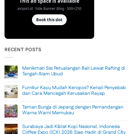
RECENT POSTS
Menikmati Sisi Petualangan Bali Lewat Rafting di
Tengah Alam Ubud
No
Comments
Furnitur Kayu Mudah Keropos? Kenali Penyebab
on
Menikmati
dan Cara Mencegah Kerusakan Rayap
Sisi
Petualangan
No
Bali
Comments
Taman Bunga di Jepang dengan Pemandangan
Lewat
on
Rafting
Furnitur
Warna Warni Memukau
di
Kayu
Tengah
Mudah
No
Alam
Keropos?
Comments
Surabaya Jadi Kiblat Kopi Nasional, Indonesia
Ubud
Kenali
on
Penyebab
Taman
Coffee Expo (ICX) 2026 Siap Hadir di Grand City