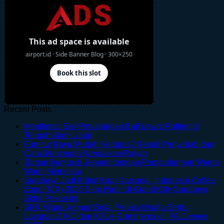
Recent Posts
Menikmati Sisi Petualangan Bali Lewat Rafting di
No
Tengah Alam Ubud
Comments
Furnitur Kayu Mudah Keropos? Kenali Penyebab dan
on
No
Cara Mencegah Kerusakan Rayap
Menikmati
Comments
Taman Bunga di Jepang dengan Pemandangan Warna
Sisi
on
No
Warni Memukau
Petualangan
Furnitur
Comments
Surabaya Jadi Kiblat Kopi Nasional, Indonesia Coffee
on
Bali
Kayu
Expo (ICX) 2026 Siap Hadir di Grand City Surabaya
Taman
Lewat
Mudah
No
Akhir Pekan Ini
Bunga
Rafting
Keropos?
Comments
SKK Migas Jemput Bola, Pelaku Usaha Serbu
on
di
di
Kenali
Layanan CIVD dan IOG e-Commerce di IPA Convex