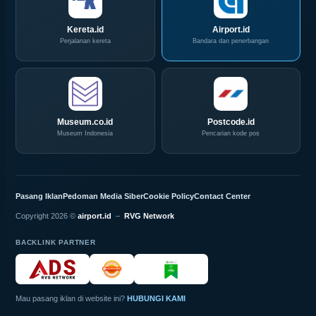
Kereta.id
Airport.id
Perjalanan kereta
Bandara dan penerbangan
Museum.co.id
Postcode.id
Museum Indonesia
Pencarian kode pos
Pasang Iklan
Pedoman Media Siber
Cookie Policy
Contact Center
Copyright 2026 ©
airport.id
–
RVG Network
BACKLINK PARTNER
Mau pasang iklan di website ini?
HUBUNGI KAMI