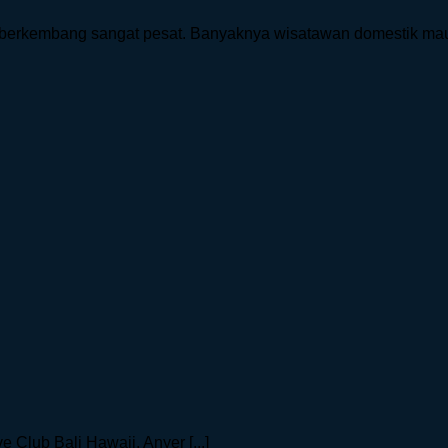
 berkembang sangat pesat. Banyaknya wisatawan domestik maup
 Club Bali Hawaii, Anyer [...]