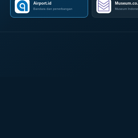
Airport.id
IOG
Museum.co.
e-
Bandara dan penerbangan
Museum Indone
Commerce
di
IPA
Convex
2026