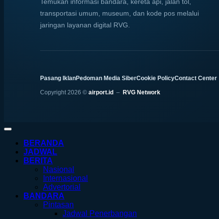
Temukan informasi bandara, kereta api, jalan tol,
transportasi umum, museum, dan kode pos melalui
jaringan layanan digital RVG.
Pasang Iklan
Pedoman Media Siber
Cookie Policy
Contact Center
Copyright 2026 ©
airport.id
–
RVG Network
BERANDA
JADWAL
BERITA
Nasional
Internasional
Advertorial
BANDARA
Pintasan
Jadwal Penerbangan