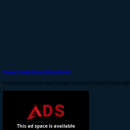
Pesawat Tenaga Surya Keliling Dunia?
Sebuah pesawat dengan tenaga surya telah lepas landas dari A