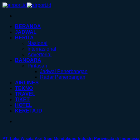
Skip
to
content
BERANDA
JADWAL
BERITA
Nasional
Internasional
Advertorial
BANDARA
Pintasan
Jadwal Penerbangan
Radar Penerbangan
AIRLINES
TEKNO
TRAVEL
TIKET
HOTEL
KERETA.ID
PT. Loka Wisata Asri Siap Mendukung Industri Pariwisata di Indonesia