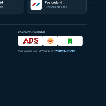
id
Hadir
Postcode.id
di
sia
Pencarian kode pos
Grand
City
Surabaya
Akhir
Pekan
Ini
BACKLINK PARTNER
Mau pasang iklan di website ini?
HUBUNGI KAMI