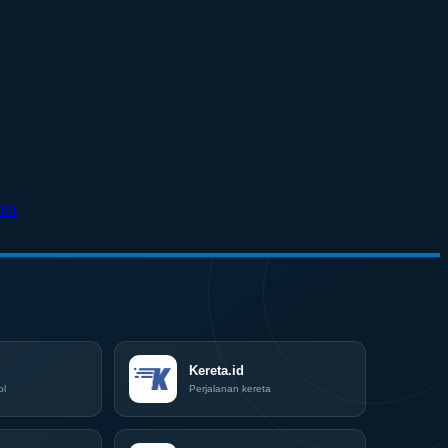
No
Ini
Comments
on
Surabaya
Jadi
Kiblat
Kopi
Nasional,
Indonesia
Coffee
Kereta.id
Expo
ol
Perjalanan kereta
(ICX)
2026
Siap