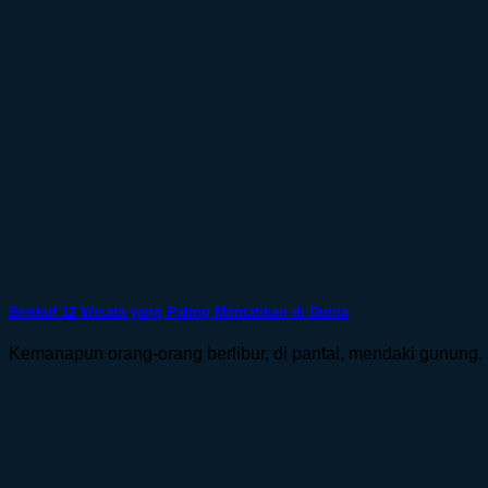
Berikut 12 Wisata yang Paling Mematikan di Dunia
Kemanapun orang-orang berlibur, di pantai, mendaki gunung, a