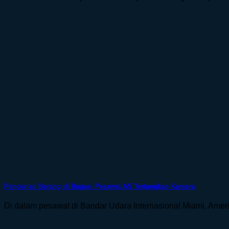
Pencurian Barang di Bagasi Pesawat AS Tertangkap Kamera
Di dalam pesawat di Bandar Udara Internasional Miami, Amerik