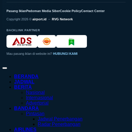
Pasang Iklan
Pedoman Media Siber
Cookie Policy
Contact Center
Copyright 2026 ©
airport.id
–
RVG Network
BACKLINK PARTNER
Mau pasang iklan di website ini?
HUBUNGI KAMI
BERANDA
JADWAL
BERITA
Nasional
Internasional
Advertorial
BANDARA
Pintasan
Jadwal Penerbangan
Radar Penerbangan
AIRLINES