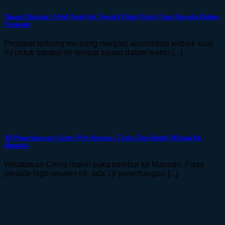
Tanpa Disadari 5 Hal Aneh Ini Terjadi Pada Tubuh Saat Berada Dalam
Pesawat
Pesawat terbang memang menjadi akomodasi terbaik saat
ini untuk sampai ke tempat tujuan dalam waktu [...]
19 Penerbangan Carter Per Minggu, Turis Cina Betah Wisata Ke
Manado
Wisatawan China makin suka berlibur ke Manado. Pada
periode high season ini, ada 19 penerbangan [...]