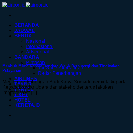
Skip
to
content
BERANDA
JADWAL
BERITA
Nasional
Internasional
Advertorial
BANDARA
Pintasan
Menhub Minta Kepala Bandara Wajib Bersinergi dan Tingkatkan
Jadwal Penerbangan
Pelayanan
Radar Penerbangan
AIRLINES
Menteri Perhubungan Budi Karya Sumadi meminta kepada
TEKNO
Kepala Bandar Udara dan stakeholder terus lakukan
TRAVEL
improvement [...]
TIKET
HOTEL
KERETA.ID