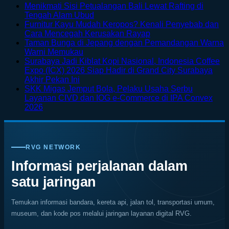
Menikmati Sisi Petualangan Bali Lewat Rafting di
No
Tengah Alam Ubud
Comments
Furnitur Kayu Mudah Keropos? Kenali Penyebab dan
on
No
Cara Mencegah Kerusakan Rayap
Menikmati
Comments
Taman Bunga di Jepang dengan Pemandangan Warna
Sisi
on
No
Warni Memukau
Petualangan
Furnitur
Comments
Surabaya Jadi Kiblat Kopi Nasional, Indonesia Coffee
on
Bali
Kayu
Expo (ICX) 2026 Siap Hadir di Grand City Surabaya
Taman
Lewat
Mudah
No
Akhir Pekan Ini
Bunga
Rafting
Keropos?
Comments
SKK Migas Jemput Bola, Pelaku Usaha Serbu
on
di
di
Kenali
Layanan CIVD dan IOG e-Commerce di IPA Convex
Surabaya
Jepang
Tengah
Penyebab
No
2026
Jadi
dengan
Alam
dan
Comments
on
Kiblat
Pemandangan
Ubud
Cara
SKK
Kopi
Warna
Mencegah
Migas
Nasional,
Warni
Kerusakan
RVG NETWORK
Jemput
Indonesia
Memukau
Rayap
Bola,
Coffee
Informasi perjalanan dalam
Pelaku
Expo
satu jaringan
Usaha
(ICX)
Serbu
2026
Layanan
Siap
Temukan informasi bandara, kereta api, jalan tol, transportasi umum,
CIVD
Hadir
museum, dan kode pos melalui jaringan layanan digital RVG.
dan
di
IOG
Grand