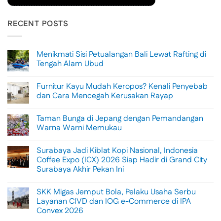
RECENT POSTS
Menikmati Sisi Petualangan Bali Lewat Rafting di
Tengah Alam Ubud
No
Comments
Furnitur Kayu Mudah Keropos? Kenali Penyebab
on
Menikmati
dan Cara Mencegah Kerusakan Rayap
Sisi
Petualangan
No
Bali
Comments
Taman Bunga di Jepang dengan Pemandangan
Lewat
on
Rafting
Furnitur
Warna Warni Memukau
di
Kayu
Tengah
Mudah
No
Alam
Keropos?
Comments
Surabaya Jadi Kiblat Kopi Nasional, Indonesia
Ubud
Kenali
on
Penyebab
Taman
Coffee Expo (ICX) 2026 Siap Hadir di Grand City
dan
Bunga
Surabaya Akhir Pekan Ini
Cara
di
Mencegah
Jepang
No
Kerusakan
dengan
Comments
Rayap
Pemandangan
SKK Migas Jemput Bola, Pelaku Usaha Serbu
on
Warna
Surabaya
Layanan CIVD dan IOG e-Commerce di IPA
Warni
Jadi
Memukau
Convex 2026
Kiblat
Kopi
No