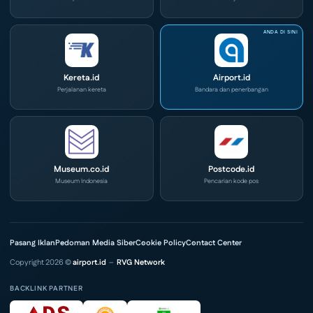
Kereta.id
Airport.id
Perjalanan kereta
Bandara dan penerbangan
Museum.co.id
Postcode.id
Museum Indonesia
Pencarian kode pos
Pasang Iklan
Pedoman Media Siber
Cookie Policy
Contact Center
Copyright 2026 ©
airport.id
–
RVG Network
BACKLINK PARTNER