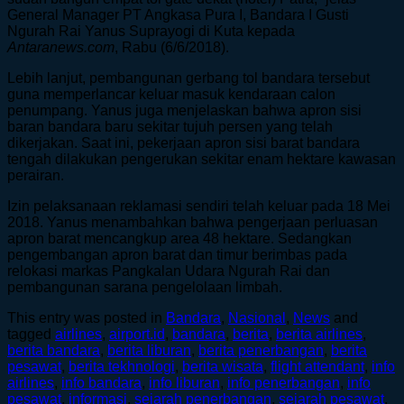
General Manager PT Angkasa Pura I, Bandara I Gusti
Ngurah Rai Yanus Suprayogi di Kuta kepada
Antaranews.com
, Rabu (6/6/2018).
Lebih lanjut, pembangunan gerbang tol bandara tersebut
guna memperlancar keluar masuk kendaraan calon
penumpang. Yanus juga menjelaskan bahwa apron sisi
baran bandara baru sekitar tujuh persen yang telah
dikerjakan. Saat ini, pekerjaan apron sisi barat bandara
tengah dilakukan pengerukan sekitar enam hektare kawasan
perairan.
Izin pelaksanaan reklamasi sendiri telah keluar pada 18 Mei
2018. Yanus menambahkan bahwa pengerjaan perluasan
apron barat mencangkup area 48 hektare. Sedangkan
pengembangan apron barat dan timur berimbas pada
relokasi markas Pangkalan Udara Ngurah Rai dan
pembangunan sarana pengelolaan limbah.
This entry was posted in
Bandara
,
Nasional
,
News
and
tagged
airlines
,
airport.id
,
bandara
,
berita
,
berita airlines
,
berita bandara
,
berita liburan
,
berita penerbangan
,
berita
pesawat
,
berita tekhnologi
,
berita wisata
,
flight attendant
,
info
airlines
,
info bandara
,
info liburan
,
info penerbangan
,
info
pesawat
,
informasi
,
sejarah penerbangan
,
sejarah pesawat
,