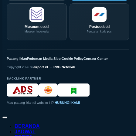
Museum.co.id
Postcode.id
Museum Indonesia
Pencarian kode pos
Pasang Iklan
Pedoman Media Siber
Cookie Policy
Contact Center
Copyright 2026 ©
airport.id
–
RVG Network
BACKLINK PARTNER
Mau pasang iklan di website ini?
HUBUNGI KAMI
BERANDA
JADWAL