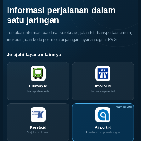
Jemput
Indonesia
Memukau
Rayap
Bola,
Coffee
Informasi perjalanan dalam
Pelaku
Expo
satu jaringan
Usaha
(ICX)
Serbu
2026
Layanan
Siap
Temukan informasi bandara, kereta api, jalan tol, transportasi umum,
CIVD
Hadir
museum, dan kode pos melalui jaringan layanan digital RVG.
dan
di
IOG
Grand
e-
City
Jelajahi layanan lainnya
Commerce
Surabaya
di
Akhir
IPA
Pekan
Convex
Ini
2026
Busway.id
InfoTol.id
Transportasi kota
Informasi jalan tol
Kereta.id
Airport.id
Perjalanan kereta
Bandara dan penerbangan