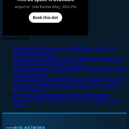
Recent Posts
Menikmati Sisi Petualangan Bali Lewat Rafting di
No
Tengah Alam Ubud
Comments
Furnitur Kayu Mudah Keropos? Kenali Penyebab dan
on
No
Cara Mencegah Kerusakan Rayap
Menikmati
Comments
Taman Bunga di Jepang dengan Pemandangan Warna
Sisi
on
No
Warni Memukau
Petualangan
Furnitur
Comments
Surabaya Jadi Kiblat Kopi Nasional, Indonesia Coffee
on
Bali
Kayu
Expo (ICX) 2026 Siap Hadir di Grand City Surabaya
Taman
Lewat
Mudah
No
Akhir Pekan Ini
Bunga
Rafting
Keropos?
Comments
SKK Migas Jemput Bola, Pelaku Usaha Serbu
on
di
di
Kenali
Layanan CIVD dan IOG e-Commerce di IPA Convex
Surabaya
Jepang
Tengah
Penyebab
No
2026
Jadi
dengan
Alam
dan
Comments
on
Kiblat
Pemandangan
Ubud
Cara
SKK
Kopi
Warna
Mencegah
Migas
Nasional,
Warni
Kerusakan
RVG NETWORK