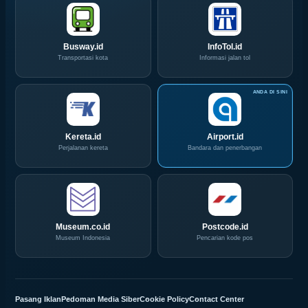
IPA
Pekan
Convex
Ini
2026
Busway.id
InfoTol.id
Transportasi kota
Informasi jalan tol
Kereta.id
Airport.id
Perjalanan kereta
Bandara dan penerbangan
Museum.co.id
Postcode.id
Museum Indonesia
Pencarian kode pos
Pasang Iklan
Pedoman Media Siber
Cookie Policy
Contact Center