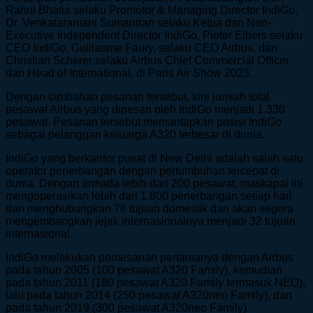
Rahul Bhatia selaku Promotor & Managing Director IndiGo,
Dr. Venkataramani Sumantran selaku Ketua dan Non-
Executive Independent Director IndiGo, Pieter Elbers selaku
CEO IndiGo, Guillaume Faury, selaku CEO Airbus, dan
Christian Scherer selaku Airbus Chief Commercial Officer
dan Head of International, di Paris Air Show 2023.
Dengan tambahan pesanan tersebut, kini jumlah total
pesawat Airbus yang dipesan oleh IndiGo menjadi 1.330
pesawat. Pesanan tersebut memantapkan posisi IndiGo
sebagai pelanggan keluarga A320 terbesar di dunia.
IndiGo yang berkantor pusat di New Delhi adalah salah satu
operator penerbangan dengan pertumbuhan tercepat di
dunia. Dengan armada lebih dari 200 pesawat, maskapai ini
mengoperasikan lebih dari 1.800 penerbangan setiap hari
dan menghubungkan 78 tujuan domestik dan akan segera
mengembangkan jejak internasionalnya menjadi 32 tujuan
internasional.
IndiGo melakukan pemesanan pertamanya dengan Airbus
pada tahun 2005 (100 pesawat A320 Family), kemudian
pada tahun 2011 (180 pesawat A320 Family termasuk NEO),
lalu pada tahun 2014 (250 pesawat A320neo Family), dan
pada tahun 2019 (300 pesawat A320neo Family).