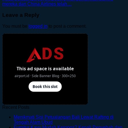
mereka dan China Airlines telah…
Leave a Reply
You must be
logged in
to post a comment.
Recent Posts
Menikmati Sisi Petualangan Bali Lewat Rafting di
No
Tengah Alam Ubud
Comments
Furnitur Kayu Mudah Keropos? Kenali Penyebab dan