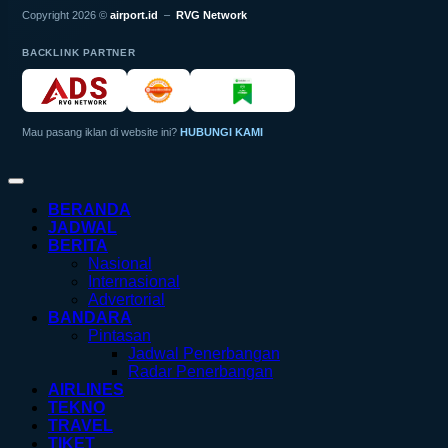
Copyright 2026 ©
airport.id
–
RVG Network
BACKLINK PARTNER
Mau pasang iklan di website ini?
HUBUNGI KAMI
BERANDA
JADWAL
BERITA
Nasional
Internasional
Advertorial
BANDARA
Pintasan
Jadwal Penerbangan
Radar Penerbangan
AIRLINES
TEKNO
TRAVEL
TIKET