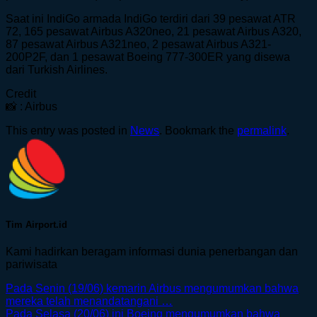
Saat ini IndiGo armada IndiGo terdiri dari 39 pesawat ATR
72, 165 pesawat Airbus A320neo, 21 pesawat Airbus A320,
87 pesawat Airbus A321neo, 2 pesawat Airbus A321-
200P2F, dan 1 pesawat Boeing 777-300ER yang disewa
dari Turkish Airlines.
Credit
📸 : Airbus
This entry was posted in
News
. Bookmark the
permalink
.
Tim Airport.id
Kami hadirkan beragam informasi dunia penerbangan dan
pariwisata
Pada Senin (19/06) kemarin Airbus mengumumkan bahwa
mereka telah menandatangani …
Pada Selasa (20/06) ini Boeing mengumumkan bahwa