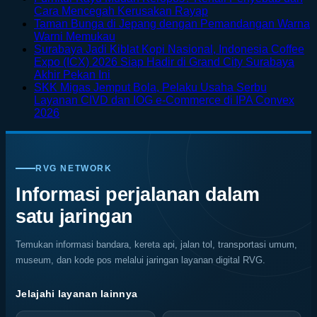
on
No
Cara Mencegah Kerusakan Rayap
Menikmati
Comments
Taman Bunga di Jepang dengan Pemandangan Warna
Sisi
on
No
Warni Memukau
Petualangan
Furnitur
Comments
Surabaya Jadi Kiblat Kopi Nasional, Indonesia Coffee
on
Bali
Kayu
Expo (ICX) 2026 Siap Hadir di Grand City Surabaya
Taman
Lewat
Mudah
No
Akhir Pekan Ini
Bunga
Rafting
Keropos?
Comments
SKK Migas Jemput Bola, Pelaku Usaha Serbu
on
di
di
Kenali
Layanan CIVD dan IOG e-Commerce di IPA Convex
Surabaya
Jepang
Tengah
Penyebab
No
2026
Jadi
dengan
Alam
dan
Comments
on
Kiblat
Pemandangan
Ubud
Cara
SKK
Kopi
Warna
Mencegah
Migas
Nasional,
Warni
Kerusakan
RVG NETWORK
Jemput
Indonesia
Memukau
Rayap
Bola,
Coffee
Informasi perjalanan dalam
Pelaku
Expo
satu jaringan
Usaha
(ICX)
Serbu
2026
Layanan
Siap
Temukan informasi bandara, kereta api, jalan tol, transportasi umum,
CIVD
Hadir
museum, dan kode pos melalui jaringan layanan digital RVG.
dan
di
IOG
Grand
e-
City
Jelajahi layanan lainnya
Commerce
Surabaya
di
Akhir