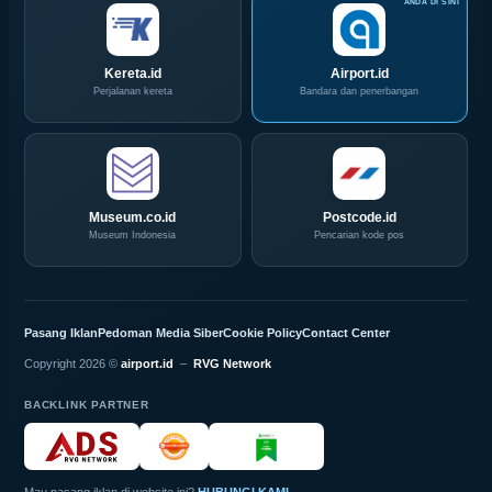
Kereta.id
Airport.id
Perjalanan kereta
Bandara dan penerbangan
Museum.co.id
Postcode.id
Museum Indonesia
Pencarian kode pos
Pasang Iklan
Pedoman Media Siber
Cookie Policy
Contact Center
Copyright 2026 ©
airport.id
–
RVG Network
BACKLINK PARTNER
Mau pasang iklan di website ini?
HUBUNGI KAMI