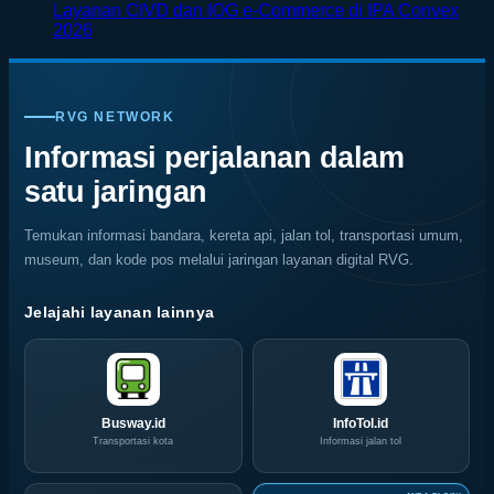
on
di
di
Kenali
Layanan CIVD dan IOG e-Commerce di IPA Convex
Surabaya
Jepang
Tengah
Penyebab
No
2026
Jadi
dengan
Alam
dan
Comments
on
Kiblat
Pemandangan
Ubud
Cara
SKK
Kopi
Warna
Mencegah
Migas
Nasional,
Warni
Kerusakan
RVG NETWORK
Jemput
Indonesia
Memukau
Rayap
Bola,
Coffee
Informasi perjalanan dalam
Pelaku
Expo
satu jaringan
Usaha
(ICX)
Serbu
2026
Layanan
Siap
Temukan informasi bandara, kereta api, jalan tol, transportasi umum,
CIVD
Hadir
museum, dan kode pos melalui jaringan layanan digital RVG.
dan
di
IOG
Grand
e-
City
Jelajahi layanan lainnya
Commerce
Surabaya
di
Akhir
IPA
Pekan
Convex
Ini
2026
Busway.id
InfoTol.id
Transportasi kota
Informasi jalan tol