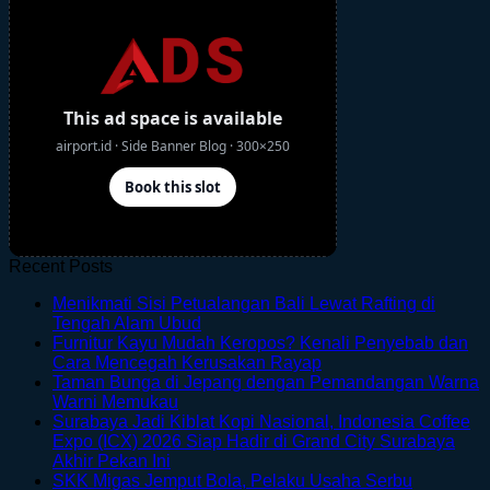
Recent Posts
Menikmati Sisi Petualangan Bali Lewat Rafting di
No
Tengah Alam Ubud
Comments
Furnitur Kayu Mudah Keropos? Kenali Penyebab dan
on
No
Cara Mencegah Kerusakan Rayap
Menikmati
Comments
Taman Bunga di Jepang dengan Pemandangan Warna
Sisi
on
No
Warni Memukau
Petualangan
Furnitur
Comments
Surabaya Jadi Kiblat Kopi Nasional, Indonesia Coffee
on
Bali
Kayu
Expo (ICX) 2026 Siap Hadir di Grand City Surabaya
Taman
Lewat
Mudah
No
Akhir Pekan Ini
Bunga
Rafting
Keropos?
Comments
SKK Migas Jemput Bola, Pelaku Usaha Serbu