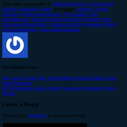
This entry was posted in
Citilink Indonesia
,
Commercial
Airlines
,
Nasional
,
News
and tagged
airport.id
,
berita
bandara
,
berita penerbangan
,
info bandara
,
info
penerbangan
,
Kemenpar Beri Insentif ke Citilink Untuk
Destinasi Wisata Baru
,
maskapai citilink
,
pesawat citilink
,
rute penerbangan
,
rute wisata pesawat
.
Yora Mandala Putra
Apa yang Terjadi Jika Tidak Aktifkan Airplane Mode Saat
Naik Pesawat?
AP II Keluhkan Lahan Parkir Pesawat di Soekarno Hatta
Penuh
Leave a Reply
You must be
logged in
to post a comment.