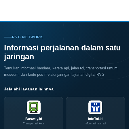
Indonesia
on
Coffee
SKK
Expo
Migas
(ICX)
Jemput
2026
Bola,
Siap
Pelaku
Hadir
Usaha
di
Serbu
Grand
Layanan
City
CIVD
RVG NETWORK
Surabaya
dan
Akhir
IOG
Informasi perjalanan dalam satu
Pekan
e-
Ini
Commerce
jaringan
di
IPA
Convex
2026
Temukan informasi bandara, kereta api, jalan tol, transportasi umum,
museum, dan kode pos melalui jaringan layanan digital RVG.
Jelajahi layanan lainnya
Busway.id
InfoTol.id
Transportasi kota
Informasi jalan tol