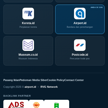
Kereta.id
Airport.id
Perjalanan kereta
Bandara dan penerbangan
Museum.co.id
Postcode.id
Museum Indonesia
Pencarian kode pos
Pasang Iklan
Pedoman Media Siber
Cookie Policy
Contact Center
Copyright 2026 ©
airport.id
–
RVG Network
BACKLINK PARTNER