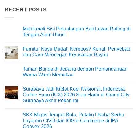
RECENT POSTS
Menikmati Sisi Petualangan Bali Lewat Rafting di
Tengah Alam Ubud
No
Comments
Furnitur Kayu Mudah Keropos? Kenali Penyebab
on
Menikmati
dan Cara Mencegah Kerusakan Rayap
Sisi
Petualangan
No
Bali
Comments
Taman Bunga di Jepang dengan Pemandangan
Lewat
on
Rafting
Furnitur
Warna Warni Memukau
di
Kayu
Tengah
Mudah
No
Alam
Keropos?
Comments
Surabaya Jadi Kiblat Kopi Nasional, Indonesia
Ubud
Kenali
on
Penyebab
Taman
Coffee Expo (ICX) 2026 Siap Hadir di Grand City
dan
Bunga
Surabaya Akhir Pekan Ini
Cara
di
Mencegah
Jepang
No
Kerusakan
dengan
Comments
Rayap
Pemandangan
SKK Migas Jemput Bola, Pelaku Usaha Serbu
on
Warna
Surabaya
Layanan CIVD dan IOG e-Commerce di IPA
Warni
Jadi
Memukau
Convex 2026
Kiblat
Kopi
No
Nasional,
Comments