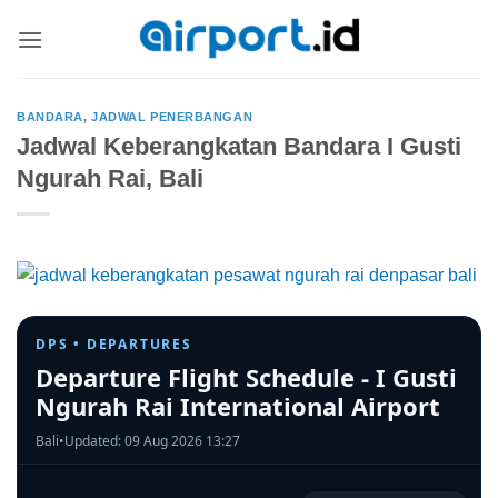
Skip
to
content
BANDARA
,
JADWAL PENERBANGAN
Jadwal Keberangkatan Bandara I Gusti
Ngurah Rai, Bali