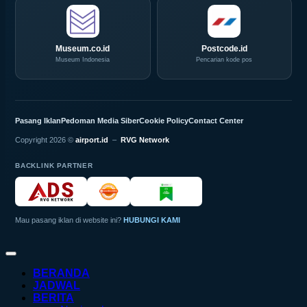
Museum.co.id
Postcode.id
Museum Indonesia
Pencarian kode pos
Pasang Iklan
Pedoman Media Siber
Cookie Policy
Contact Center
Copyright 2026 ©
airport.id
–
RVG Network
BACKLINK PARTNER
Mau pasang iklan di website ini?
HUBUNGI KAMI
BERANDA
JADWAL
BERITA