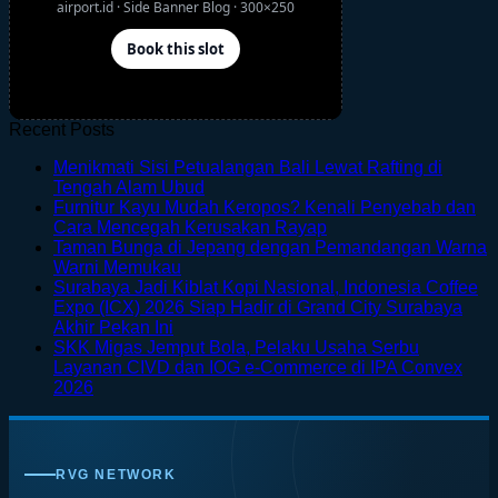
Recent Posts
Menikmati Sisi Petualangan Bali Lewat Rafting di
No
Tengah Alam Ubud
Comments
Furnitur Kayu Mudah Keropos? Kenali Penyebab dan
on
No
Cara Mencegah Kerusakan Rayap
Menikmati
Comments
Taman Bunga di Jepang dengan Pemandangan Warna
Sisi
on
No
Warni Memukau
Petualangan
Furnitur
Comments
Surabaya Jadi Kiblat Kopi Nasional, Indonesia Coffee
on
Bali
Kayu
Expo (ICX) 2026 Siap Hadir di Grand City Surabaya
Taman
Lewat
Mudah
No
Akhir Pekan Ini
Bunga
Rafting
Keropos?
Comments
SKK Migas Jemput Bola, Pelaku Usaha Serbu
on
di
di
Kenali
Layanan CIVD dan IOG e-Commerce di IPA Convex
Surabaya
Jepang
Tengah
Penyebab
No
2026
Jadi
dengan
Alam
dan
Comments
on
Kiblat
Pemandangan
Ubud
Cara
SKK
Kopi
Warna
Mencegah
Migas
Nasional,
Warni
Kerusakan
RVG NETWORK
Jemput
Indonesia
Memukau
Rayap