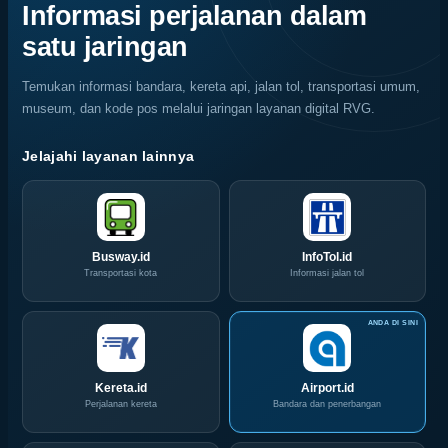
Bola,
Coffee
Informasi perjalanan dalam
Pelaku
Expo
satu jaringan
Usaha
(ICX)
Serbu
2026
Layanan
Siap
Temukan informasi bandara, kereta api, jalan tol, transportasi umum,
CIVD
Hadir
museum, dan kode pos melalui jaringan layanan digital RVG.
dan
di
IOG
Grand
e-
City
Jelajahi layanan lainnya
Commerce
Surabaya
di
Akhir
IPA
Pekan
Convex
Ini
2026
Busway.id
InfoTol.id
Transportasi kota
Informasi jalan tol
Kereta.id
Airport.id
Perjalanan kereta
Bandara dan penerbangan