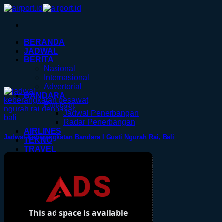
Skip
to
content
BERANDA
JADWAL
BERITA
Nasional
Internasional
Advertorial
BANDARA
Pintasan
Jadwal Penerbangan
Radar Penerbangan
AIRLINES
Jadwal Keberangkatan Bandara I Gusti Ngurah Rai, Bali
TEKNO
TRAVEL
TIKET
HOTEL
KERETA.ID