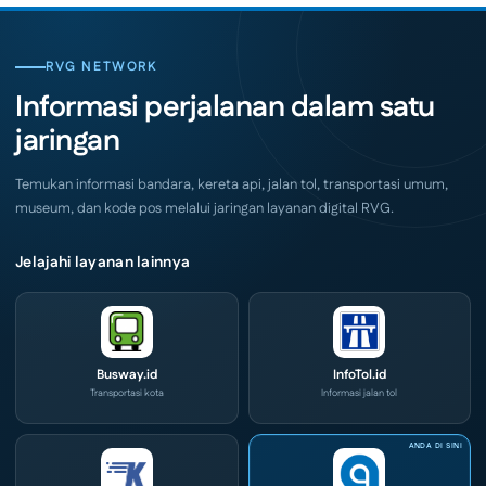
Siap
Pelaku
Hadir
Usaha
di
Serbu
Grand
Layanan
City
CIVD
RVG NETWORK
Surabaya
dan
Akhir
IOG
Informasi perjalanan dalam satu
Pekan
e-
Ini
Commerce
jaringan
di
IPA
Convex
2026
Temukan informasi bandara, kereta api, jalan tol, transportasi umum,
museum, dan kode pos melalui jaringan layanan digital RVG.
Jelajahi layanan lainnya
Busway.id
InfoTol.id
Transportasi kota
Informasi jalan tol