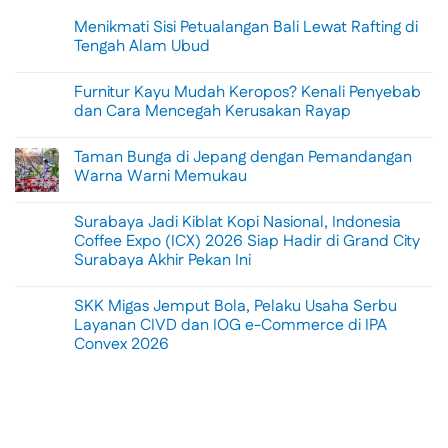
Menikmati Sisi Petualangan Bali Lewat Rafting di
Tengah Alam Ubud
No
Comments
Furnitur Kayu Mudah Keropos? Kenali Penyebab
on
Menikmati
dan Cara Mencegah Kerusakan Rayap
Sisi
Petualangan
No
Bali
Comments
Taman Bunga di Jepang dengan Pemandangan
Lewat
on
Rafting
Furnitur
Warna Warni Memukau
di
Kayu
Tengah
Mudah
No
Alam
Keropos?
Comments
Surabaya Jadi Kiblat Kopi Nasional, Indonesia
Ubud
Kenali
on
Penyebab
Taman
Coffee Expo (ICX) 2026 Siap Hadir di Grand City
dan
Bunga
Surabaya Akhir Pekan Ini
Cara
di
Mencegah
Jepang
No
Kerusakan
dengan
Comments
Rayap
Pemandangan
SKK Migas Jemput Bola, Pelaku Usaha Serbu
on
Warna
Surabaya
Layanan CIVD dan IOG e-Commerce di IPA
Warni
Jadi
Memukau
Convex 2026
Kiblat
Kopi
No
Nasional,
Comments
Indonesia
on
Coffee
SKK
Expo
Migas
(ICX)
Jemput
2026
Bola,