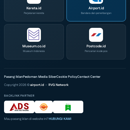
Kereta.id
Airport.id
Perjalanan kereta
Bandara dan penerbangan
Museum.co.id
Postcode.id
Museum Indonesia
Pencarian kode pos
Pasang Iklan
Pedoman Media Siber
Cookie Policy
Contact Center
Copyright 2026 ©
airport.id
–
RVG Network
BACKLINK PARTNER
Mau pasang iklan di website ini?
HUBUNGI KAMI