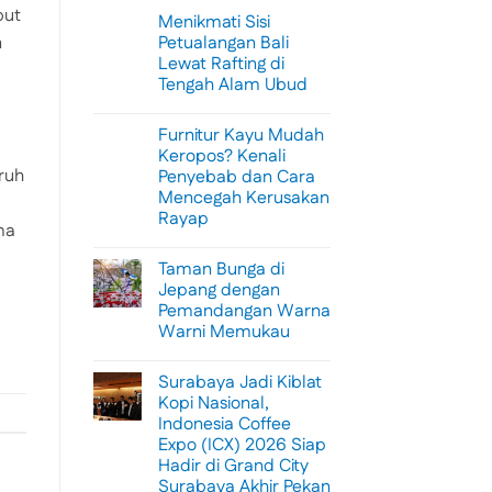
but
Menikmati Sisi
Petualangan Bali
n
Lewat Rafting di
Tengah Alam Ubud
No
Comments
Furnitur Kayu Mudah
on
Menikmati
Keropos? Kenali
Sisi
ruh
Penyebab dan Cara
Petualangan
Bali
Mencegah Kerusakan
Lewat
Rayap
Rafting
ma
di
No
Tengah
Comments
Alam
Taman Bunga di
on
Ubud
Furnitur
Jepang dengan
Kayu
Pemandangan Warna
Mudah
Keropos?
Warni Memukau
Kenali
Penyebab
No
dan
Comments
Surabaya Jadi Kiblat
on
Cara
Taman
Mencegah
Kopi Nasional,
Bunga
Kerusakan
Indonesia Coffee
di
Rayap
Jepang
Expo (ICX) 2026 Siap
dengan
Hadir di Grand City
Pemandangan
Warna
Surabaya Akhir Pekan