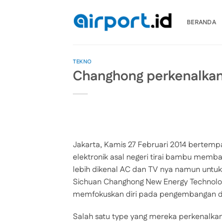
Skip
to
BERANDA
content
TEKNO
Changhong perkenalkan
Jakarta, Kamis 27 Februari 2014 bertempa
elektronik asal negeri tirai bambu memb
lebih dikenal AC dan TV nya namun untu
Sichuan Changhong New Energy Technol
memfokuskan diri pada pengembangan dan
Salah satu type yang mereka perkenalk