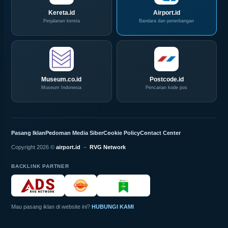
Kereta.id
Airport.id
Perjalanan kereta
Bandara dan penerbangan
Museum.co.id
Postcode.id
Museum Indonesia
Pencarian kode pos
Pasang Iklan
Pedoman Media Siber
Cookie Policy
Contact Center
Copyright 2026 ©
airport.id
–
RVG Network
BACKLINK PARTNER
Mau pasang iklan di website ini?
HUBUNGI KAMI