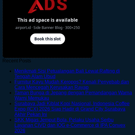
Recent Posts
Menikmati Sisi Petualangan Bali Lewat Rafting di
No
Tengah Alam Ubud
Comments
Furnitur Kayu Mudah Keropos? Kenali Penyebab dan
on
No
Cara Mencegah Kerusakan Rayap
Menikmati
Comments
Taman Bunga di Jepang dengan Pemandangan Warna
Sisi
on
No
Warni Memukau
Petualangan
Furnitur
Comments
Surabaya Jadi Kiblat Kopi Nasional, Indonesia Coffee
on
Bali
Kayu
Expo (ICX) 2026 Siap Hadir di Grand City Surabaya
Taman
Lewat
Mudah
No
Akhir Pekan Ini
Bunga
Rafting
Keropos?
Comments
SKK Migas Jemput Bola, Pelaku Usaha Serbu
on
di
di
Kenali
Layanan CIVD dan IOG e-Commerce di IPA Convex
Surabaya
Jepang
Tengah
Penyebab
No
2026