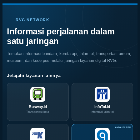
Jadi
dengan
Alam
dan
Comments
on
Kiblat
Pemandangan
Ubud
Cara
SKK
Kopi
Warna
Mencegah
Migas
Nasional,
Warni
Kerusakan
RVG NETWORK
Jemput
Indonesia
Memukau
Rayap
Bola,
Coffee
Informasi perjalanan dalam
Pelaku
Expo
satu jaringan
Usaha
(ICX)
Serbu
2026
Layanan
Siap
Temukan informasi bandara, kereta api, jalan tol, transportasi umum,
CIVD
Hadir
museum, dan kode pos melalui jaringan layanan digital RVG.
dan
di
IOG
Grand
e-
City
Jelajahi layanan lainnya
Commerce
Surabaya
di
Akhir
IPA
Pekan
Convex
Ini
2026
Busway.id
InfoTol.id
Transportasi kota
Informasi jalan tol