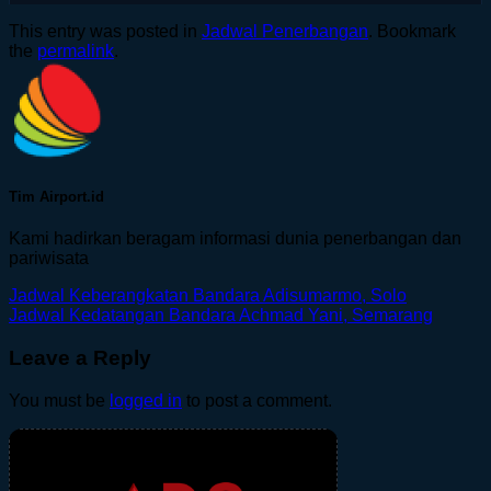
This entry was posted in
Jadwal Penerbangan
. Bookmark
the
permalink
.
Tim Airport.id
Kami hadirkan beragam informasi dunia penerbangan dan
pariwisata
Jadwal Keberangkatan Bandara Adisumarmo, Solo
Jadwal Kedatangan Bandara Achmad Yani, Semarang
Leave a Reply
You must be
logged in
to post a comment.