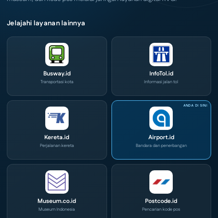
Jelajahi layanan lainnya
Busway.id
InfoTol.id
Transportasi kota
Informasi jalan tol
Kereta.id
Airport.id
Perjalanan kereta
Bandara dan penerbangan
Museum.co.id
Postcode.id
Museum Indonesia
Pencarian kode pos