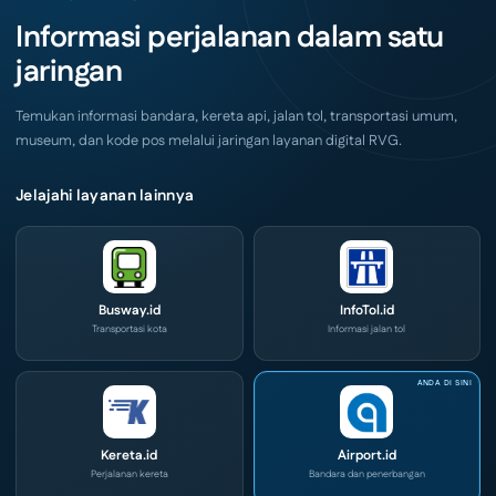
Surabaya
dan
Akhir
IOG
Informasi perjalanan dalam satu
Pekan
e-
Ini
Commerce
jaringan
di
IPA
Convex
2026
Temukan informasi bandara, kereta api, jalan tol, transportasi umum,
museum, dan kode pos melalui jaringan layanan digital RVG.
Jelajahi layanan lainnya
Busway.id
InfoTol.id
Transportasi kota
Informasi jalan tol
Kereta.id
Airport.id
Perjalanan kereta
Bandara dan penerbangan