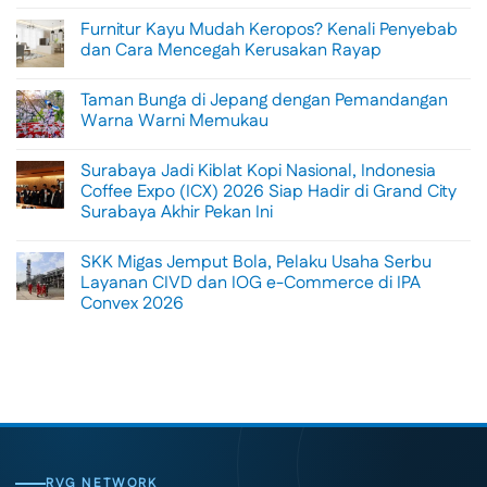
No
Comments
Furnitur Kayu Mudah Keropos? Kenali Penyebab
on
Menikmati
dan Cara Mencegah Kerusakan Rayap
Sisi
Petualangan
No
Bali
Comments
Taman Bunga di Jepang dengan Pemandangan
Lewat
on
Rafting
Furnitur
Warna Warni Memukau
di
Kayu
Tengah
Mudah
No
Alam
Keropos?
Comments
Surabaya Jadi Kiblat Kopi Nasional, Indonesia
Ubud
Kenali
on
Penyebab
Taman
Coffee Expo (ICX) 2026 Siap Hadir di Grand City
dan
Bunga
Surabaya Akhir Pekan Ini
Cara
di
Mencegah
Jepang
No
Kerusakan
dengan
Comments
Rayap
Pemandangan
SKK Migas Jemput Bola, Pelaku Usaha Serbu
on
Warna
Surabaya
Layanan CIVD dan IOG e-Commerce di IPA
Warni
Jadi
Memukau
Convex 2026
Kiblat
Kopi
No
Nasional,
Comments
Indonesia
on
Coffee
SKK
Expo
Migas
(ICX)
Jemput
2026
Bola,
Siap
Pelaku
Hadir
Usaha
di
Serbu
Grand
Layanan
City
CIVD
RVG NETWORK