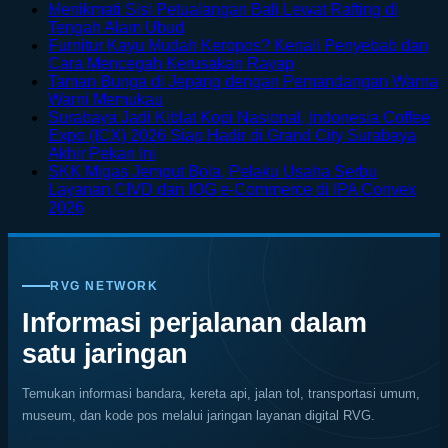
Menikmati Sisi Petualangan Bali Lewat Rafting di
No
Tengah Alam Ubud
Comments
Furnitur Kayu Mudah Keropos? Kenali Penyebab dan
on
No
Cara Mencegah Kerusakan Rayap
Menikmati
Comments
Taman Bunga di Jepang dengan Pemandangan Warna
Sisi
on
No
Warni Memukau
Petualangan
Furnitur
Comments
Surabaya Jadi Kiblat Kopi Nasional, Indonesia Coffee
on
Bali
Kayu
Expo (ICX) 2026 Siap Hadir di Grand City Surabaya
Taman
Lewat
Mudah
No
Akhir Pekan Ini
Bunga
Rafting
Keropos?
Comments
SKK Migas Jemput Bola, Pelaku Usaha Serbu
on
di
di
Kenali
Layanan CIVD dan IOG e-Commerce di IPA Convex
Surabaya
Jepang
Tengah
Penyebab
No
2026
Jadi
dengan
Alam
dan
Comments
on
Kiblat
Pemandangan
Ubud
Cara
SKK
Kopi
Warna
Mencegah
Migas
Nasional,
Warni
Kerusakan
RVG NETWORK
Jemput
Indonesia
Memukau
Rayap
Bola,
Coffee
Informasi perjalanan dalam
Pelaku
Expo
satu jaringan
Usaha
(ICX)
Serbu
2026
Layanan
Siap
Temukan informasi bandara, kereta api, jalan tol, transportasi umum,
CIVD
Hadir
museum, dan kode pos melalui jaringan layanan digital RVG.
dan
di
IOG
Grand