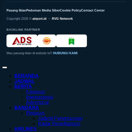
Pasang Iklan
Pedoman Media Siber
Cookie Policy
Contact Center
Copyright 2026 ©
airport.id
–
RVG Network
BACKLINK PARTNER
Mau pasang iklan di website ini?
HUBUNGI KAMI
BERANDA
JADWAL
BERITA
Nasional
Internasional
Advertorial
BANDARA
Pintasan
Jadwal Penerbangan
Radar Penerbangan
AIRLINES