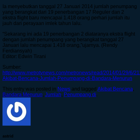
Ia menyebutkan tanggal 27 Januari 2014 jumlah penumpang
yang berangkat dari 19 penerbangan 17 Reguler dan 2
ekstra flight baru mencapai 1.418 orang perhari jumlah itu
jauh dari perayaan imlek tahun lalu.
“Sekarang ini ada 19 penerbangan 2 diataranya ekstra flight
dengan jumlah penumpang yang berangkat tanggal 27
Januari lalu mencapai 1.418 orang,”ujarnya. (Rendy
Ferdiansyah)
Editor: Edwin Tirani
Sumber:
http://www.metrotvnews.com/metronews/read/2014/01/29/6/21
Akibat-Bencana-Jumlah-Penumpang-di-Bandara-Menurun
This entry was posted in
News
and tagged
Akibat Bencana
,
Bandara Menurun
,
Jumlah
,
Penumpang di
.
astrid