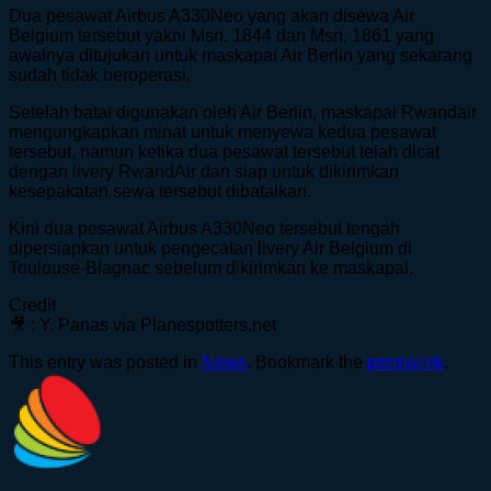
Dua pesawat Airbus A330Neo yang akan disewa Air
Belgium tersebut yakni Msn. 1844 dan Msn. 1861 yang
awalnya ditujukan untuk maskapai Air Berlin yang sekarang
sudah tidak beroperasi.
Setelah batal digunakan oleh Air Berlin, maskapai Rwandair
mengungkapkan minat untuk menyewa kedua pesawat
tersebut, namun ketika dua pesawat tersebut telah dicat
dengan livery RwandAir dan siap untuk dikirimkan
kesepakatan sewa tersebut dibatalkan.
Kini dua pesawat Airbus A330Neo tersebut tengah
dipersiapkan untuk pengecatan livery Air Belgium di
Toulouse-Blagnac sebelum dikirimkan ke maskapai.
Credit
🎥 : Y. Panas via Planespotters.net
This entry was posted in
News
. Bookmark the
permalink
.