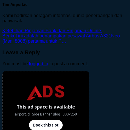
Tim Airport.id
Kami hadirkan beragam informasi dunia penerbangan dan
pariwisata
Kelebihan Pinjaman Bank dan Pinjaman Online
Berikut ini adalah penampakan pesawat Airbus A321Neo
(Msn. 8008) pertama untuk P…
Leave a Reply
You must be
logged in
to post a comment.