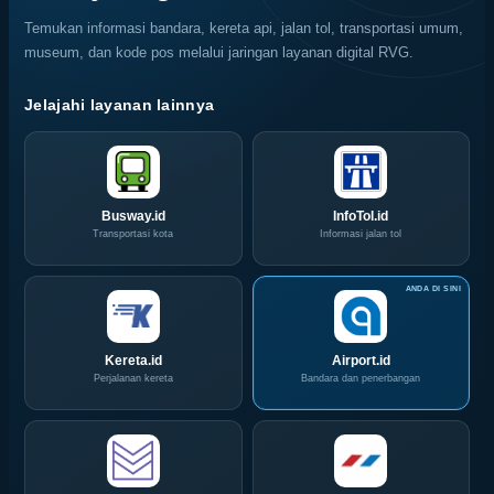
Layanan
Siap
Temukan informasi bandara, kereta api, jalan tol, transportasi umum,
CIVD
Hadir
museum, dan kode pos melalui jaringan layanan digital RVG.
dan
di
IOG
Grand
e-
City
Jelajahi layanan lainnya
Commerce
Surabaya
di
Akhir
IPA
Pekan
Convex
Ini
2026
Busway.id
InfoTol.id
Transportasi kota
Informasi jalan tol
Kereta.id
Airport.id
Perjalanan kereta
Bandara dan penerbangan