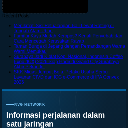
Recent Posts
Menikmati Sisi Petualangan Bali Lewat Rafting di
No
Tengah Alam Ubud
Comments
Furnitur Kayu Mudah Keropos? Kenali Penyebab dan
on
No
Cara Mencegah Kerusakan Rayap
Menikmati
Comments
Taman Bunga di Jepang dengan Pemandangan Warna
Sisi
on
No
Warni Memukau
Petualangan
Furnitur
Comments
Surabaya Jadi Kiblat Kopi Nasional, Indonesia Coffee
on
Bali
Kayu
Expo (ICX) 2026 Siap Hadir di Grand City Surabaya
Taman
Lewat
Mudah
No
Akhir Pekan Ini
Bunga
Rafting
Keropos?
Comments
SKK Migas Jemput Bola, Pelaku Usaha Serbu
on
di
di
Kenali
Layanan CIVD dan IOG e-Commerce di IPA Convex
Surabaya
Jepang
Tengah
Penyebab
No
2026
Jadi
dengan
Alam
dan
Comments
on
Kiblat
Pemandangan
Ubud
Cara
SKK
Kopi
Warna
Mencegah
Migas
Nasional,
Warni
Kerusakan
RVG NETWORK
Jemput
Indonesia
Memukau
Rayap
Bola,
Coffee
Informasi perjalanan dalam
Pelaku
Expo
satu jaringan
Usaha
(ICX)
Serbu
2026