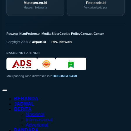
Museum.co.id
Postcode.id
Museum Indonesia
Pencarian kode pos
Pasang Iklan
Pedoman Media Siber
Cookie Policy
Contact Center
Copyright 2026 ©
airport.id
–
RVG Network
BACKLINK PARTNER
Mau pasang iklan di website ini?
HUBUNGI KAMI
BERANDA
JADWAL
BERITA
Nasional
Internasional
Advertorial
BANDARA