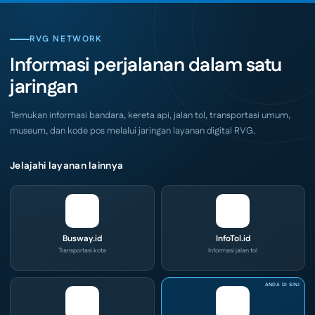
Pelaku
Hadir
Usaha
di
Serbu
Grand
Layanan
City
CIVD
RVG NETWORK
Surabaya
dan
Akhir
IOG
Informasi perjalanan dalam satu
Pekan
e-
Ini
Commerce
jaringan
di
IPA
Convex
2026
Temukan informasi bandara, kereta api, jalan tol, transportasi umum,
museum, dan kode pos melalui jaringan layanan digital RVG.
Jelajahi layanan lainnya
Busway.id
InfoTol.id
Transportasi kota
Informasi jalan tol