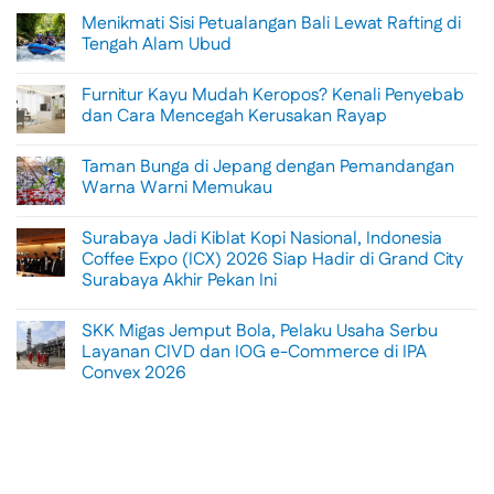
Menikmati Sisi Petualangan Bali Lewat Rafting di
Tengah Alam Ubud
No
Comments
Furnitur Kayu Mudah Keropos? Kenali Penyebab
on
Menikmati
dan Cara Mencegah Kerusakan Rayap
Sisi
Petualangan
No
Bali
Comments
Taman Bunga di Jepang dengan Pemandangan
Lewat
on
Rafting
Furnitur
Warna Warni Memukau
di
Kayu
Tengah
Mudah
No
Alam
Keropos?
Comments
Surabaya Jadi Kiblat Kopi Nasional, Indonesia
Ubud
Kenali
on
Penyebab
Taman
Coffee Expo (ICX) 2026 Siap Hadir di Grand City
dan
Bunga
Surabaya Akhir Pekan Ini
Cara
di
Mencegah
Jepang
No
Kerusakan
dengan
Comments
Rayap
Pemandangan
SKK Migas Jemput Bola, Pelaku Usaha Serbu
on
Warna
Surabaya
Layanan CIVD dan IOG e-Commerce di IPA
Warni
Jadi
Memukau
Convex 2026
Kiblat
Kopi
No
Nasional,
Comments
Indonesia
on
Coffee
SKK
Expo
Migas
(ICX)
Jemput
2026
Bola,
Siap