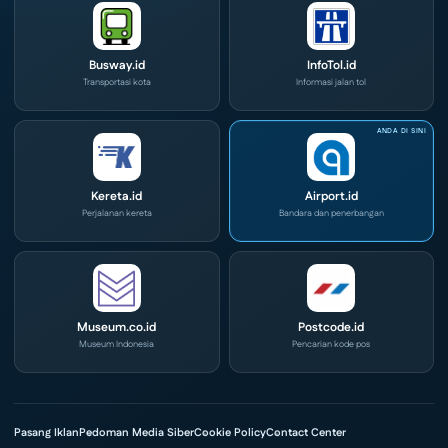
Busway.id
InfoTol.id
Transportasi kota
Informasi jalan tol
Kereta.id
Airport.id
Perjalanan kereta
Bandara dan penerbangan
Museum.co.id
Postcode.id
Museum Indonesia
Pencarian kode pos
Pasang Iklan
Pedoman Media Siber
Cookie Policy
Contact Center