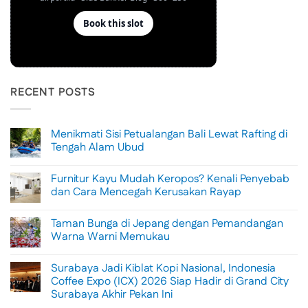
RECENT POSTS
Menikmati Sisi Petualangan Bali Lewat Rafting di
Tengah Alam Ubud
No
Comments
Furnitur Kayu Mudah Keropos? Kenali Penyebab
on
Menikmati
dan Cara Mencegah Kerusakan Rayap
Sisi
Petualangan
No
Bali
Comments
Taman Bunga di Jepang dengan Pemandangan
Lewat
on
Rafting
Furnitur
Warna Warni Memukau
di
Kayu
Tengah
Mudah
No
Alam
Keropos?
Comments
Surabaya Jadi Kiblat Kopi Nasional, Indonesia
Ubud
Kenali
on
Penyebab
Taman
Coffee Expo (ICX) 2026 Siap Hadir di Grand City
dan
Bunga
Surabaya Akhir Pekan Ini
Cara
di
Mencegah
Jepang