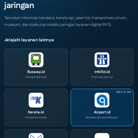
jaringan
di
IPA
Convex
2026
Temukan informasi bandara, kereta api, jalan tol, transportasi umum,
museum, dan kode pos melalui jaringan layanan digital RVG.
Jelajahi layanan lainnya
Busway.id
InfoTol.id
Transportasi kota
Informasi jalan tol
Kereta.id
Airport.id
Perjalanan kereta
Bandara dan penerbangan