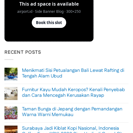
RECENT POSTS
Menikmati Sisi Petualangan Bali Lewat Rafting di
Tengah Alam Ubud
No
Comments
Furnitur Kayu Mudah Keropos? Kenali Penyebab
on
Menikmati
dan Cara Mencegah Kerusakan Rayap
Sisi
Petualangan
No
Bali
Comments
Taman Bunga di Jepang dengan Pemandangan
Lewat
on
Rafting
Furnitur
Warna Warni Memukau
di
Kayu
Tengah
Mudah
No
Alam
Keropos?
Comments
Surabaya Jadi Kiblat Kopi Nasional, Indonesia
Ubud
Kenali
on
Penyebab
Taman