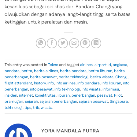
kesan luas sebagai ciri khas dari Bandara Changi yang
diwujudkan dengan adanya langit-langit tinggi serta batas
ketinggian untuk peralatan dan mesin.
This entry was posted in
Tekno
and tagged
airlines
,
airport.id
,
angkasa
,
bandara
,
berita
,
berita airlines
,
berita bandara
,
berita liburan
,
berita
penerbangan
,
berita pesawat
,
berita tekhnologi
,
berita wisata
,
Changi
,
flight attendant
,
history
,
info
,
info airlines
,
info bandara
,
info liburan
,
info
penerbangan
,
info pesawat
,
info tekhnologi
,
info wisata
,
informasi
,
insiden
,
internet
,
konektivitas
,
liburan
,
penerbangan
,
pesawat
,
Pilot
,
pramugari
,
sejarah
,
sejarah penerbangan
,
sejarah pesawat
,
Singapura
,
tekhnologi
,
tips
,
trik
,
wisata
.
YORA MANDALA PUTRA