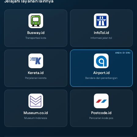
Jelajahi layanan lainnya
Busway.id
InfoTol.id
Transportasi kota
Informasi jalan tol
Kereta.id
Airport.id
Perjalanan kereta
Bandara dan penerbangan
Museum.co.id
Postcode.id
Museum Indonesia
Pencarian kode pos