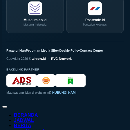
Museum.co.id
Postcode.id
Museum Indonesia
Pencarian kode pos
Pasang Iklan
Pedoman Media Siber
Cookie Policy
Contact Center
Copyright 2026 ©
airport.id
–
RVG Network
BACKLINK PARTNER
Mau pasang iklan di website ini?
HUBUNGI KAMI
BERANDA
JADWAL
BERITA