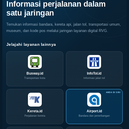
Bola,
Coffee
Informasi perjalanan dalam
Pelaku
Expo
satu jaringan
Usaha
(ICX)
Serbu
2026
Layanan
Siap
Temukan informasi bandara, kereta api, jalan tol, transportasi umum,
CIVD
Hadir
museum, dan kode pos melalui jaringan layanan digital RVG.
dan
di
IOG
Grand
e-
City
Jelajahi layanan lainnya
Commerce
Surabaya
di
Akhir
IPA
Pekan
Convex
Ini
2026
Busway.id
InfoTol.id
Transportasi kota
Informasi jalan tol
Kereta.id
Airport.id
Perjalanan kereta
Bandara dan penerbangan