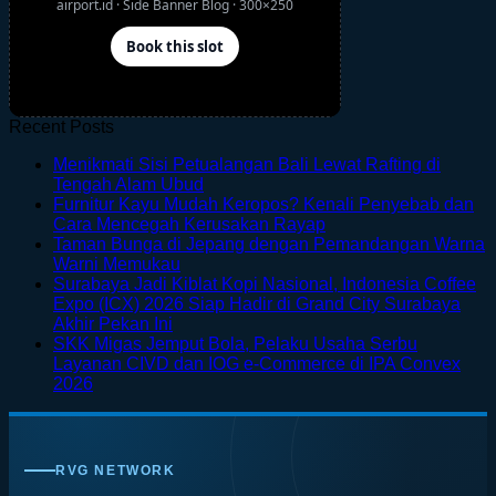
Recent Posts
Menikmati Sisi Petualangan Bali Lewat Rafting di
No
Tengah Alam Ubud
Comments
Furnitur Kayu Mudah Keropos? Kenali Penyebab dan
on
No
Cara Mencegah Kerusakan Rayap
Menikmati
Comments
Taman Bunga di Jepang dengan Pemandangan Warna
Sisi
on
No
Warni Memukau
Petualangan
Furnitur
Comments
Surabaya Jadi Kiblat Kopi Nasional, Indonesia Coffee
on
Bali
Kayu
Expo (ICX) 2026 Siap Hadir di Grand City Surabaya
Taman
Lewat
Mudah
No
Akhir Pekan Ini
Bunga
Rafting
Keropos?
Comments
SKK Migas Jemput Bola, Pelaku Usaha Serbu
on
di
di
Kenali
Layanan CIVD dan IOG e-Commerce di IPA Convex
Surabaya
Jepang
Tengah
Penyebab
No
2026
Jadi
dengan
Alam
dan
Comments
on
Kiblat
Pemandangan
Ubud
Cara
SKK
Kopi
Warna
Mencegah
Migas
Nasional,
Warni
Kerusakan
RVG NETWORK
Jemput
Indonesia
Memukau
Rayap