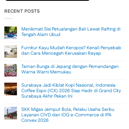
RECENT POSTS
Menikmati Sisi Petualangan Bali Lewat Rafting di
Tengah Alam Ubud
No
Comments
Furnitur Kayu Mudah Keropos? Kenali Penyebab
on
Menikmati
dan Cara Mencegah Kerusakan Rayap
Sisi
Petualangan
No
Bali
Comments
Taman Bunga di Jepang dengan Pemandangan
Lewat
on
Rafting
Furnitur
Warna Warni Memukau
di
Kayu
Tengah
Mudah
No
Alam
Keropos?
Comments
Surabaya Jadi Kiblat Kopi Nasional, Indonesia
Ubud
Kenali
on
Penyebab
Taman
Coffee Expo (ICX) 2026 Siap Hadir di Grand City
dan
Bunga
Surabaya Akhir Pekan Ini
Cara
di
Mencegah
Jepang
No
Kerusakan
dengan
Comments
Rayap
Pemandangan
SKK Migas Jemput Bola, Pelaku Usaha Serbu
on
Warna
Surabaya
Layanan CIVD dan IOG e-Commerce di IPA
Warni
Jadi
Memukau
Convex 2026
Kiblat
Kopi
No
Nasional,