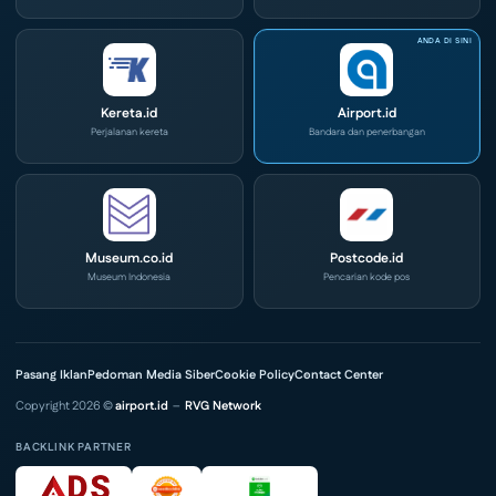
Kereta.id
Airport.id
Perjalanan kereta
Bandara dan penerbangan
Museum.co.id
Postcode.id
Museum Indonesia
Pencarian kode pos
Pasang Iklan
Pedoman Media Siber
Cookie Policy
Contact Center
Copyright 2026 ©
airport.id
–
RVG Network
BACKLINK PARTNER