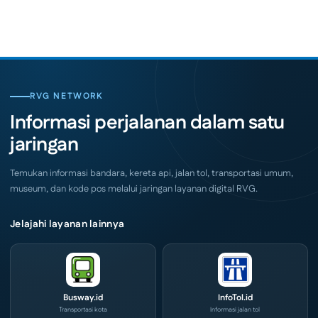
Comments
Indonesia
on
Coffee
SKK
Expo
Migas
(ICX)
Jemput
2026
Bola,
Siap
Pelaku
Hadir
Usaha
di
Serbu
Grand
Layanan
City
CIVD
RVG NETWORK
Surabaya
dan
Akhir
IOG
Informasi perjalanan dalam satu
Pekan
e-
Ini
Commerce
jaringan
di
IPA
Convex
2026
Temukan informasi bandara, kereta api, jalan tol, transportasi umum,
museum, dan kode pos melalui jaringan layanan digital RVG.
Jelajahi layanan lainnya
Busway.id
InfoTol.id
Transportasi kota
Informasi jalan tol