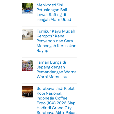
Menikmati Sisi
Petualangan Bali
Lewat Rafting di
Tengah Alam Ubud
No
Comments
Furnitur Kayu Mudah
on
Menikmati
Keropos? Kenali
Sisi
Penyebab dan Cara
Petualangan
Bali
Mencegah Kerusakan
Lewat
Rayap
Rafting
di
No
Tengah
Comments
Alam
Taman Bunga di
on
Ubud
Furnitur
Jepang dengan
Kayu
Pemandangan Warna
Mudah
Keropos?
Warni Memukau
Kenali
Penyebab
No
dan
Comments
Surabaya Jadi Kiblat
on
Cara
Taman
Mencegah
Kopi Nasional,
Bunga
Kerusakan
Indonesia Coffee
di
Rayap
Jepang
Expo (ICX) 2026 Siap
dengan
Hadir di Grand City
Pemandangan
Warna
Surabaya Akhir Pekan