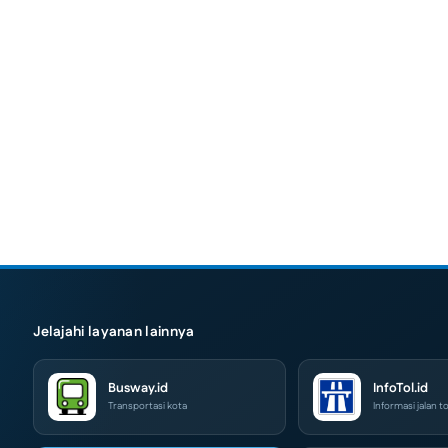
Jelajahi layanan lainnya
Busway.id
InfoTol.id
Transportasi kota
Informasi jalan to