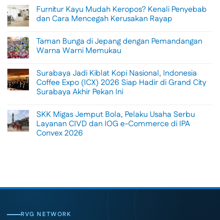
Comments
Furnitur Kayu Mudah Keropos? Kenali Penyebab
on
Menikmati
dan Cara Mencegah Kerusakan Rayap
Sisi
Petualangan
No
Bali
Comments
Taman Bunga di Jepang dengan Pemandangan
Lewat
on
Rafting
Furnitur
Warna Warni Memukau
di
Kayu
Tengah
Mudah
No
Alam
Keropos?
Comments
Surabaya Jadi Kiblat Kopi Nasional, Indonesia
Ubud
Kenali
on
Penyebab
Taman
Coffee Expo (ICX) 2026 Siap Hadir di Grand City
dan
Bunga
Surabaya Akhir Pekan Ini
Cara
di
Mencegah
Jepang
No
Kerusakan
dengan
Comments
Rayap
Pemandangan
SKK Migas Jemput Bola, Pelaku Usaha Serbu
on
Warna
Surabaya
Layanan CIVD dan IOG e-Commerce di IPA
Warni
Jadi
Memukau
Convex 2026
Kiblat
Kopi
No
Nasional,
Comments
Indonesia
on
Coffee
SKK
Expo
Migas
(ICX)
Jemput
2026
Bola,
Siap
Pelaku
Hadir
Usaha
di
Serbu
Grand
Layanan
City
CIVD
RVG NETWORK
Surabaya
dan