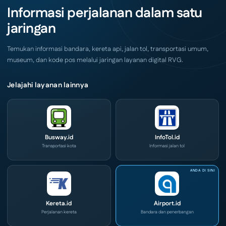
Akhir
IOG
Informasi perjalanan dalam satu
Pekan
e-
Ini
Commerce
jaringan
di
IPA
Convex
2026
Temukan informasi bandara, kereta api, jalan tol, transportasi umum,
museum, dan kode pos melalui jaringan layanan digital RVG.
Jelajahi layanan lainnya
Busway.id
InfoTol.id
Transportasi kota
Informasi jalan tol
Kereta.id
Airport.id
Perjalanan kereta
Bandara dan penerbangan