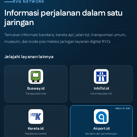
CIVD
RVG NETWORK
Surabaya
dan
Akhir
IOG
Informasi perjalanan dalam satu
Pekan
e-
Ini
Commerce
jaringan
di
IPA
Convex
2026
Temukan informasi bandara, kereta api, jalan tol, transportasi umum,
museum, dan kode pos melalui jaringan layanan digital RVG.
Jelajahi layanan lainnya
Busway.id
InfoTol.id
Transportasi kota
Informasi jalan tol
Kereta.id
Airport.id
Perjalanan kereta
Bandara dan penerbangan