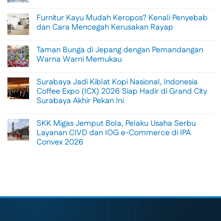
No
Comments
Furnitur Kayu Mudah Keropos? Kenali Penyebab
on
Menikmati
dan Cara Mencegah Kerusakan Rayap
Sisi
Petualangan
No
Bali
Comments
Taman Bunga di Jepang dengan Pemandangan
Lewat
on
Rafting
Furnitur
Warna Warni Memukau
di
Kayu
Tengah
Mudah
No
Alam
Keropos?
Comments
Surabaya Jadi Kiblat Kopi Nasional, Indonesia
Ubud
Kenali
on
Penyebab
Taman
Coffee Expo (ICX) 2026 Siap Hadir di Grand City
dan
Bunga
Surabaya Akhir Pekan Ini
Cara
di
Mencegah
Jepang
No
Kerusakan
dengan
Comments
Rayap
Pemandangan
SKK Migas Jemput Bola, Pelaku Usaha Serbu
on
Warna
Surabaya
Layanan CIVD dan IOG e-Commerce di IPA
Warni
Jadi
Memukau
Convex 2026
Kiblat
Kopi
No
Nasional,
Comments
Indonesia
on
Coffee
SKK
Expo
Migas
(ICX)
Jemput
2026
Bola,
Siap
Pelaku
Hadir
Usaha
di
Serbu
Grand
Layanan
City