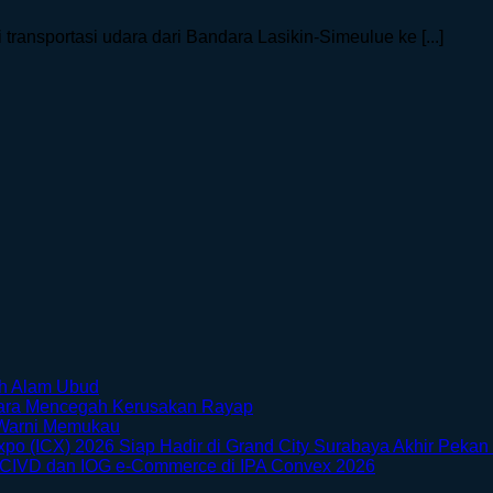
ransportasi udara dari Bandara Lasikin-Simeulue ke [...]
No
ah Alam Ubud
Comments
No
Cara Mencegah Kerusakan Rayap
on
No
Comments
Warni Memukau
Menikmati
on
Comments
xpo (ICX) 2026 Siap Hadir di Grand City Surabaya Akhir Pekan 
Sisi
on
Furnitur
No
 CIVD dan IOG e-Commerce di IPA Convex 2026
Petualangan
Taman
Kayu
Comments