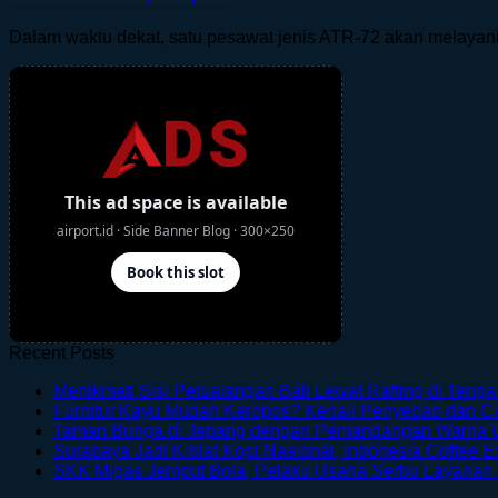
Dalam waktu dekat, satu pesawat jenis ATR-72 akan melayani t
Recent Posts
Menikmati Sisi Petualangan Bali Lewat Rafting di Teng
Furnitur Kayu Mudah Keropos? Kenali Penyebab dan 
Taman Bunga di Jepang dengan Pemandangan Warna 
Surabaya Jadi Kiblat Kopi Nasional, Indonesia Coffee E
SKK Migas Jemput Bola, Pelaku Usaha Serbu Layanan