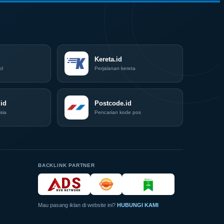
Surabaya
Jadi
Kiblat
Kopi
Nasional,
Indonesia
Coffee
Kereta.id
Expo
ol
Perjalanan kereta
(ICX)
2026
Siap
id
Hadir
Postcode.id
di
sia
Pencarian kode pos
Grand
City
Surabaya
Akhir
Pekan
Ini
BACKLINK PARTNER
Mau pasang iklan di website ini?
HUBUNGI KAMI