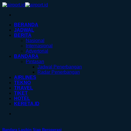
Skip
to
content
BERANDA
JADWAL
BERITA
Nasional
Internasional
Advertorial
BANDARA
Pintasan
Jadwal Penerbangan
Radar Penerbangan
AIRLINES
TEKNO
TRAVEL
TIKET
HOTEL
KERETA.ID
Bandara Lasikin Siap Beroperasi