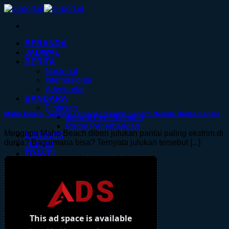
Skip
to
content
BERANDA
JADWAL
BERITA
Nasional
Internasional
Advertorial
BANDARA
Pintasan
Maho Beach, Sensasi Dimana Pesawat Seperti Berada Diatas Kepala
Jadwal Penerbangan
Radar Penerbangan
Mengapa Maho Beach diberi julukan pantai paling ekstrim di
AIRLINES
dunia? Bagaimana bisa? Ternyata julukan tersebut [...]
TEKNO
TRAVEL
TIKET
HOTEL
KERETA.ID