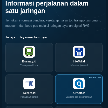
Bola,
Coffee
Informasi perjalanan dalam
Pelaku
Expo
satu jaringan
Usaha
(ICX)
Serbu
2026
Layanan
Siap
Temukan informasi bandara, kereta api, jalan tol, transportasi umum,
CIVD
Hadir
museum, dan kode pos melalui jaringan layanan digital RVG.
dan
di
IOG
Grand
e-
City
Jelajahi layanan lainnya
Commerce
Surabaya
di
Akhir
IPA
Pekan
Convex
Ini
2026
Busway.id
InfoTol.id
Transportasi kota
Informasi jalan tol
Kereta.id
Airport.id
Perjalanan kereta
Bandara dan penerbangan