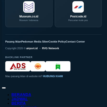
Museum.co.id
Postcode.id
Museum Indonesia
Pencarian kode pos
Pasang Iklan
Pedoman Media Siber
Cookie Policy
Contact Center
Copyright 2026 ©
airport.id
–
RVG Network
BACKLINK PARTNER
Mau pasang iklan di website ini?
HUBUNGI KAMI
BERANDA
JADWAL
BERITA