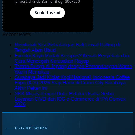
Recent Posts
Menikmati Sisi Petualangan Bali Lewat Rafting di
No
Tengah Alam Ubud
Comments
Furnitur Kayu Mudah Keropos? Kenali Penyebab dan
on
No
Cara Mencegah Kerusakan Rayap
Menikmati
Comments
Taman Bunga di Jepang dengan Pemandangan Warna
Sisi
on
No
Warni Memukau
Petualangan
Furnitur
Comments
Surabaya Jadi Kiblat Kopi Nasional, Indonesia Coffee
on
Bali
Kayu
Expo (ICX) 2026 Siap Hadir di Grand City Surabaya
Taman
Lewat
Mudah
No
Akhir Pekan Ini
Bunga
Rafting
Keropos?
Comments
SKK Migas Jemput Bola, Pelaku Usaha Serbu
on
di
di
Kenali
Layanan CIVD dan IOG e-Commerce di IPA Convex
Surabaya
Jepang
Tengah
Penyebab
No
2026
Jadi
dengan
Alam
dan
Comments
on
Kiblat
Pemandangan
Ubud
Cara
SKK
Kopi
Warna
Mencegah
Migas
Nasional,
Warni
Kerusakan
RVG NETWORK
Jemput
Indonesia
Memukau
Rayap