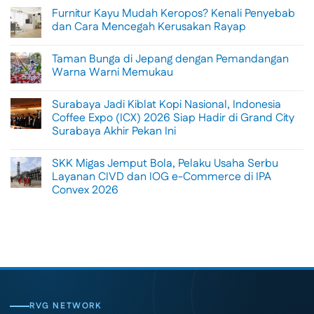
Comments
Furnitur Kayu Mudah Keropos? Kenali Penyebab
on
Menikmati
dan Cara Mencegah Kerusakan Rayap
Sisi
Petualangan
No
Bali
Comments
Taman Bunga di Jepang dengan Pemandangan
Lewat
on
Rafting
Furnitur
Warna Warni Memukau
di
Kayu
Tengah
Mudah
No
Alam
Keropos?
Comments
Surabaya Jadi Kiblat Kopi Nasional, Indonesia
Ubud
Kenali
on
Penyebab
Taman
Coffee Expo (ICX) 2026 Siap Hadir di Grand City
dan
Bunga
Surabaya Akhir Pekan Ini
Cara
di
Mencegah
Jepang
No
Kerusakan
dengan
Comments
Rayap
Pemandangan
SKK Migas Jemput Bola, Pelaku Usaha Serbu
on
Warna
Surabaya
Layanan CIVD dan IOG e-Commerce di IPA
Warni
Jadi
Memukau
Convex 2026
Kiblat
Kopi
No
Nasional,
Comments
Indonesia
on
Coffee
SKK
Expo
Migas
(ICX)
Jemput
2026
Bola,
Siap
Pelaku
Hadir
Usaha
di
Serbu
Grand
Layanan
City
CIVD
RVG NETWORK
Surabaya
dan