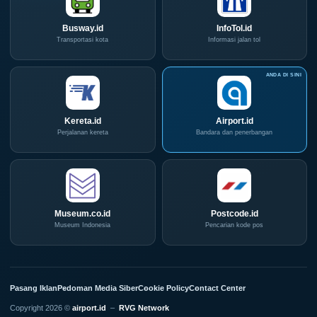
Busway.id
InfoTol.id
Transportasi kota
Informasi jalan tol
Kereta.id
Airport.id
Perjalanan kereta
Bandara dan penerbangan
Museum.co.id
Postcode.id
Museum Indonesia
Pencarian kode pos
Pasang Iklan
Pedoman Media Siber
Cookie Policy
Contact Center
Copyright 2026 ©
airport.id
–
RVG Network