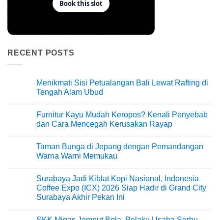
RECENT POSTS
Menikmati Sisi Petualangan Bali Lewat Rafting di
Tengah Alam Ubud
No
Comments
Furnitur Kayu Mudah Keropos? Kenali Penyebab
on
Menikmati
dan Cara Mencegah Kerusakan Rayap
Sisi
Petualangan
No
Bali
Comments
Taman Bunga di Jepang dengan Pemandangan
Lewat
on
Rafting
Furnitur
Warna Warni Memukau
di
Kayu
Tengah
Mudah
No
Alam
Keropos?
Comments
Surabaya Jadi Kiblat Kopi Nasional, Indonesia
Ubud
Kenali
on
Penyebab
Taman
Coffee Expo (ICX) 2026 Siap Hadir di Grand City
dan
Bunga
Surabaya Akhir Pekan Ini
Cara
di
Mencegah
Jepang
No
Kerusakan
dengan
Comments
Rayap
Pemandangan
SKK Migas Jemput Bola, Pelaku Usaha Serbu
on