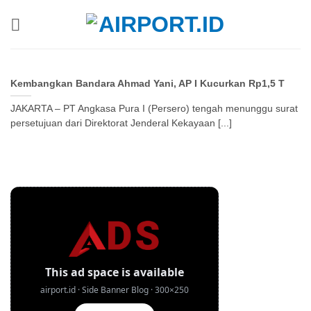
Skip
to
content
Kembangkan Bandara Ahmad Yani, AP I Kucurkan Rp1,5 T
JAKARTA – PT Angkasa Pura I (Persero) tengah menunggu surat
persetujuan dari Direktorat Jenderal Kekayaan [...]