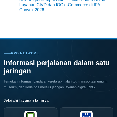
Warna
Surabaya
Layanan CIVD dan IOG e-Commerce di IPA
Warni
Jadi
Memukau
Convex 2026
Kiblat
Kopi
No
Nasional,
Comments
Indonesia
on
Coffee
SKK
Expo
Migas
(ICX)
Jemput
2026
Bola,
Siap
Pelaku
Hadir
Usaha
di
Serbu
Grand
Layanan
City
CIVD
RVG NETWORK
Surabaya
dan
Akhir
IOG
Informasi perjalanan dalam satu
Pekan
e-
Ini
Commerce
jaringan
di
IPA
Convex
2026
Temukan informasi bandara, kereta api, jalan tol, transportasi umum,
museum, dan kode pos melalui jaringan layanan digital RVG.
Jelajahi layanan lainnya