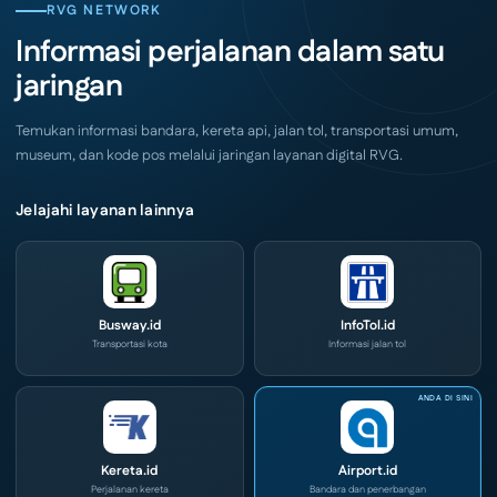
City
CIVD
RVG NETWORK
Surabaya
dan
Akhir
IOG
Informasi perjalanan dalam satu
Pekan
e-
Ini
Commerce
jaringan
di
IPA
Convex
2026
Temukan informasi bandara, kereta api, jalan tol, transportasi umum,
museum, dan kode pos melalui jaringan layanan digital RVG.
Jelajahi layanan lainnya
Busway.id
InfoTol.id
Transportasi kota
Informasi jalan tol
Kereta.id
Airport.id
Perjalanan kereta
Bandara dan penerbangan