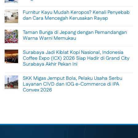
No
Comments
Furnitur Kayu Mudah Keropos? Kenali Penyebab
on
Menikmati
dan Cara Mencegah Kerusakan Rayap
Sisi
Petualangan
No
Bali
Comments
Taman Bunga di Jepang dengan Pemandangan
Lewat
on
Rafting
Furnitur
Warna Warni Memukau
di
Kayu
Tengah
Mudah
No
Alam
Keropos?
Comments
Surabaya Jadi Kiblat Kopi Nasional, Indonesia
Ubud
Kenali
on
Penyebab
Taman
Coffee Expo (ICX) 2026 Siap Hadir di Grand City
dan
Bunga
Surabaya Akhir Pekan Ini
Cara
di
Mencegah
Jepang
No
Kerusakan
dengan
Comments
Rayap
Pemandangan
SKK Migas Jemput Bola, Pelaku Usaha Serbu
on
Warna
Surabaya
Layanan CIVD dan IOG e-Commerce di IPA
Warni
Jadi
Memukau
Convex 2026
Kiblat
Kopi
No
Nasional,
Comments
Indonesia
on
Coffee
SKK
Expo
Migas
(ICX)
Jemput
2026
Bola,
Siap
Pelaku
Hadir
Usaha
di
Serbu
Grand
Layanan