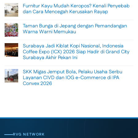
Comments
Furnitur Kayu Mudah Keropos? Kenali Penyebab
on
Menikmati
dan Cara Mencegah Kerusakan Rayap
Sisi
Petualangan
No
Bali
Comments
Taman Bunga di Jepang dengan Pemandangan
Lewat
on
Rafting
Furnitur
Warna Warni Memukau
di
Kayu
Tengah
Mudah
No
Alam
Keropos?
Comments
Surabaya Jadi Kiblat Kopi Nasional, Indonesia
Ubud
Kenali
on
Penyebab
Taman
Coffee Expo (ICX) 2026 Siap Hadir di Grand City
dan
Bunga
Surabaya Akhir Pekan Ini
Cara
di
Mencegah
Jepang
No
Kerusakan
dengan
Comments
Rayap
Pemandangan
SKK Migas Jemput Bola, Pelaku Usaha Serbu
on
Warna
Surabaya
Layanan CIVD dan IOG e-Commerce di IPA
Warni
Jadi
Memukau
Convex 2026
Kiblat
Kopi
No
Nasional,
Comments
Indonesia
on
Coffee
SKK
Expo
Migas
(ICX)
Jemput
2026
Bola,
Siap
Pelaku
Hadir
Usaha
di
Serbu
Grand
Layanan
City
CIVD
RVG NETWORK
Surabaya
dan