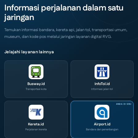
Akhir
IOG
Informasi perjalanan dalam satu
Pekan
e-
Ini
Commerce
jaringan
di
IPA
Convex
2026
Temukan informasi bandara, kereta api, jalan tol, transportasi umum,
museum, dan kode pos melalui jaringan layanan digital RVG.
Jelajahi layanan lainnya
Busway.id
InfoTol.id
Transportasi kota
Informasi jalan tol
Kereta.id
Airport.id
Perjalanan kereta
Bandara dan penerbangan