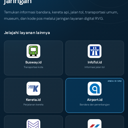
jaringan
IPA
Convex
2026
Temukan informasi bandara, kereta api, jalan tol, transportasi umum,
museum, dan kode pos melalui jaringan layanan digital RVG.
Jelajahi layanan lainnya
Busway.id
InfoTol.id
Transportasi kota
Informasi jalan tol
Kereta.id
Airport.id
Perjalanan kereta
Bandara dan penerbangan