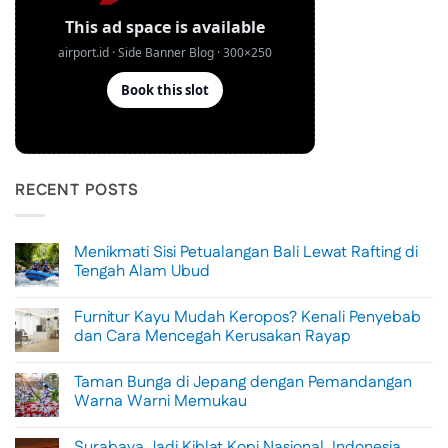
RECENT POSTS
Menikmati Sisi Petualangan Bali Lewat Rafting di
Tengah Alam Ubud
No
Comments
Furnitur Kayu Mudah Keropos? Kenali Penyebab
on
Menikmati
dan Cara Mencegah Kerusakan Rayap
Sisi
Petualangan
No
Bali
Comments
Taman Bunga di Jepang dengan Pemandangan
Lewat
on
Rafting
Furnitur
Warna Warni Memukau
di
Kayu
Tengah
Mudah
No
Alam
Keropos?
Comments
Surabaya Jadi Kiblat Kopi Nasional, Indonesia
Ubud
Kenali
on