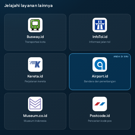
Jelajahi layanan lainnya
Busway.id
InfoTol.id
Transportasi kota
Informasi jalan tol
Kereta.id
Airport.id
Perjalanan kereta
Bandara dan penerbangan
Museum.co.id
Postcode.id
Museum Indonesia
Pencarian kode pos