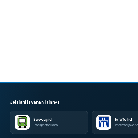
Jelajahi layanan lainnya
Busway.id
InfoTol.id
Transportasi kota
Informasi jalan to