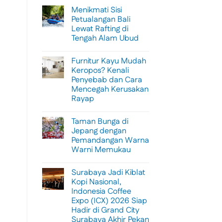
Menikmati Sisi
Petualangan Bali
Lewat Rafting di
Tengah Alam Ubud
No
Comments
Furnitur Kayu Mudah
on
Menikmati
Keropos? Kenali
Sisi
Penyebab dan Cara
Petualangan
Bali
Mencegah Kerusakan
Lewat
Rayap
Rafting
di
No
Tengah
Comments
Alam
Taman Bunga di
on
Ubud
Furnitur
Jepang dengan
Kayu
Pemandangan Warna
Mudah
Keropos?
Warni Memukau
Kenali
Penyebab
No
dan
Comments
Surabaya Jadi Kiblat
on
Cara
Taman
Mencegah
Kopi Nasional,
Bunga
Kerusakan
Indonesia Coffee
di
Rayap
Jepang
Expo (ICX) 2026 Siap
dengan
Hadir di Grand City
Pemandangan
Warna
Surabaya Akhir Pekan