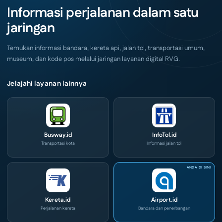
Akhir
IOG
Informasi perjalanan dalam satu
Pekan
e-
Ini
Commerce
jaringan
di
IPA
Convex
2026
Temukan informasi bandara, kereta api, jalan tol, transportasi umum,
museum, dan kode pos melalui jaringan layanan digital RVG.
Jelajahi layanan lainnya
Busway.id
InfoTol.id
Transportasi kota
Informasi jalan tol
Kereta.id
Airport.id
Perjalanan kereta
Bandara dan penerbangan