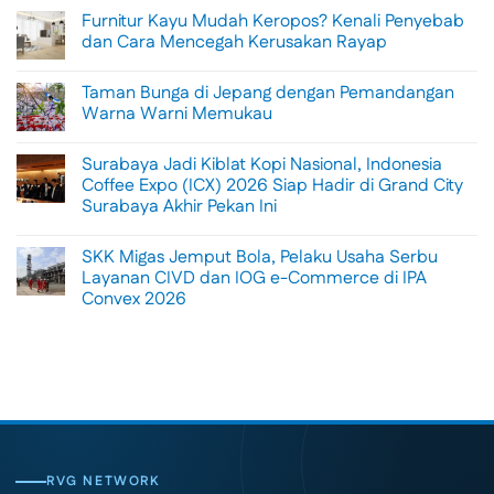
Comments
Furnitur Kayu Mudah Keropos? Kenali Penyebab
on
Menikmati
dan Cara Mencegah Kerusakan Rayap
Sisi
Petualangan
No
Bali
Comments
Taman Bunga di Jepang dengan Pemandangan
Lewat
on
Rafting
Furnitur
Warna Warni Memukau
di
Kayu
Tengah
Mudah
No
Alam
Keropos?
Comments
Surabaya Jadi Kiblat Kopi Nasional, Indonesia
Ubud
Kenali
on
Penyebab
Taman
Coffee Expo (ICX) 2026 Siap Hadir di Grand City
dan
Bunga
Surabaya Akhir Pekan Ini
Cara
di
Mencegah
Jepang
No
Kerusakan
dengan
Comments
Rayap
Pemandangan
SKK Migas Jemput Bola, Pelaku Usaha Serbu
on
Warna
Surabaya
Layanan CIVD dan IOG e-Commerce di IPA
Warni
Jadi
Memukau
Convex 2026
Kiblat
Kopi
No
Nasional,
Comments
Indonesia
on
Coffee
SKK
Expo
Migas
(ICX)
Jemput
2026
Bola,
Siap
Pelaku
Hadir
Usaha
di
Serbu
Grand
Layanan
City
CIVD
RVG NETWORK
Surabaya
dan